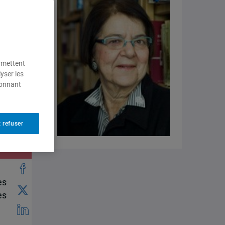
ermettent
yser les
ionnant
 refuser
ts
es
es