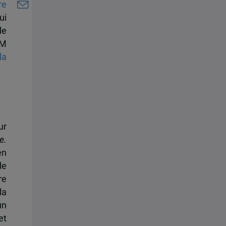
re
qui
de
AM
la
ur
e.
en
de
re
la
un
et