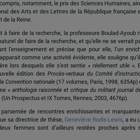
compris, notamment, le prix des Sciences Humaines, ain
ional des Arts et des Lettres de la République française 
t de la Reine.
t à faire de la recherche, la professeure Boulad-Ayoub ri
naturel de faire de la recherche, et qu’elle ne se verrait p
ant l’enseignement et précise que pour elle, l’un enrich
i apparait comme une activité évidente, elle souligne qu’il
re lors desquels elle s’est sentie «
réellement utile
». 
ouvelle édition des
Procès-verbaux du Comité d’instructi
 la Convention nationale
(17 volumes, Paris, 1998, 6354p) 
une «
anthologie raisonnée et critique du militant journal d
e
(Un Prospectus et IX Tomes, Rennes, 2003, 4676p).
t parsemée de rencontres enrichissantes et marquante
 sa directrice de thèse,
Geneviève Rodis-Lewis
, a eu 
s deux femmes sont d’ailleurs restées proches après 