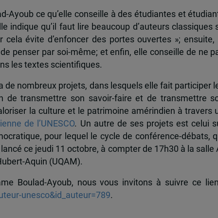
youb ce qu’elle conseille à des étudiantes et étudian
le indique qu’il faut lire beaucoup d’auteurs classiques 
ar cela évite d’enfoncer des portes ouvertes »; ensuite, 
 de penser par soi-même; et enfin, elle conseille de ne p
s les textes scientifiques.
a de nombreux projets, dans lesquels elle fait participer l
n de transmettre son savoir-faire et de transmettre s
valoriser la culture et le patrimoine amérindien à travers 
ienne de l’UNESCO
. Un autre de ses projets est celui s
mocratique, pour lequel le cycle de conférence-débats, q
 lancé ce jeudi 11 octobre, à compter de 17h30 à la salle 
 Hubert-Aquin (UQAM).
me Boulad-Ayoub, nous vous invitons à suivre ce lien
auteur-unesco&id_auteur=789
.