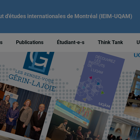
tut d'études internationales de Montréal (IEIM-UQAM)
és
Publications
Étudiant-e-s
Think Tank
U