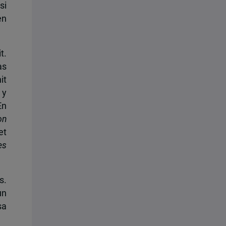
si
en
t.
as
it
 y
En
on
et
es
s.
un
sa