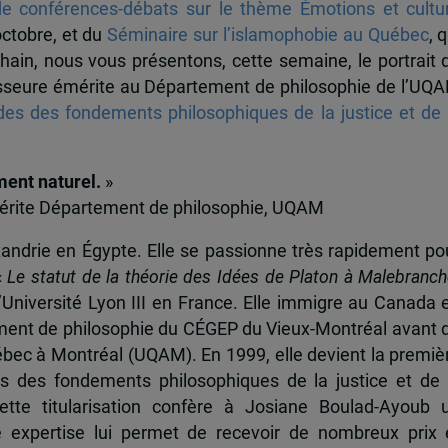
de conférences-débats sur le thème Émotions et cultu
octobre, et du
Séminaire sur l’islamophobie au Québec
, 
chain, nous vous présentons, cette semaine, le portrait 
seure émérite au Département de philosophie de l’UQ
es des fondements philosophiques de la justice et de 
ment naturel.
»
érite Département de philosophie, UQAM
andrie en Égypte. Elle se passionne très rapidement po
«
Le statut de la théorie des Idées de Platon à Malebranch
l’Université Lyon III en France. Elle immigre au Canada 
tement de philosophie du CÉGEP du Vieux-Montréal avant 
ébec à Montréal (UQAM). En 1999, elle devient la premiè
es des fondements philosophiques de la justice et de 
tte titularisation confère à Josiane Boulad-Ayoub 
e expertise lui permet de recevoir de nombreux prix 