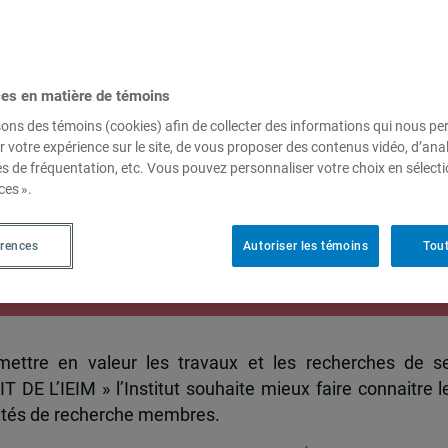
ces en matière de témoins
e Josiane Boulad-Ayoub,
sons des témoins (cookies) afin de collecter des informations qui nous p
 au Département de
r votre expérience sur le site, de vous proposer des contenus vidéo, d’anal
es de fréquentation, etc. Vous pouvez personnaliser votre choix en sélect
AM
ces ».
érences
Autoriser les témoins
Tout
tulaire de la Chaire UNESCO d’études des fondemen
société démocratique au Canada
 mettre en valeur les travaux et les recherches de s
 DE L’IEIM » l’Institut souhaite mieux faire connaitre l
nités de recherche membres.