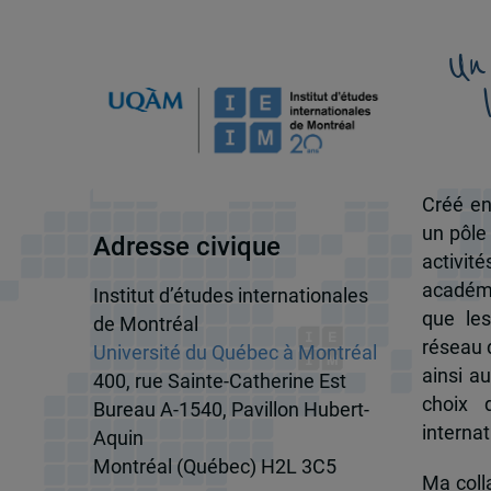
Un
Créé en
un pôle
Adresse civique
activit
académi
Institut d’études internationales
que les
de Montréal
réseau d
Université du Québec à Montréal
ainsi a
400, rue Sainte-Catherine Est
choix 
Bureau A-1540, Pavillon Hubert-
internat
Aquin
Montréal (Québec) H2L 3C5
Ma colla