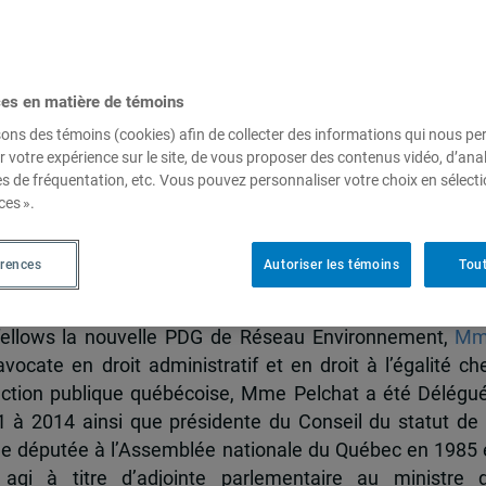
er Christiane Pelchat, fellow à
ces en matière de témoins
nommée PDG de Réseau
sons des témoins (cookies) afin de collecter des informations qui nous p
r votre expérience sur le site, de vous proposer des contenus vidéo, d’anal
es de fréquentation, etc. Vous pouvez personnaliser votre choix en sélect
ces ».
tions depuis le 15 avril 2019
érences
Autoriser les témoins
Tout
 fellows la nouvelle PDG de Réseau Environnement,
Mm
ocate en droit administratif et en droit à l’égalité ch
nction publique québécoise, Mme Pelchat a été Délégu
à 2014 ainsi que présidente du Conseil du statut de 
e députée à l’Assemblée nationale du Québec en 1985 
agi à titre d’adjointe parlementaire au ministre 