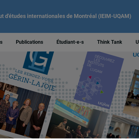
tut d'études internationales de Montréal (IEIM-UQAM)
és
Publications
Étudiant-e-s
Think Tank
U