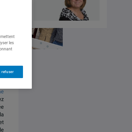
ermettent
yser les
ionnant
 refuser
e
ez
ée
la
et
de