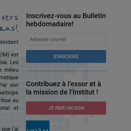
 vers
Inscrivez-vous au Bulletin
ans!
hebdomadaire!
ésident
EIM) est
ise. Les
e milieu
omatique
Contribuez à l’essor et à
 Par son
la mission de l’Institut !
participe
ribue au
onal et
JE FAIS UN DON
 que j’ai