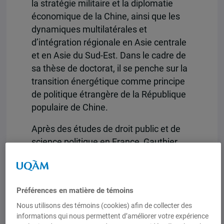
la stratégie militaire et la diplomatie
économique de la Chine, ainsi que les
dynamiques multilatérales et
d’intégration régionale en Asie centrale
et en Asie du Sud-Est. Dans le cadre de
sa thèse de doctorat, il se penche sur la
transition énergétique comme principe
de politique étrangère de la République
populaire de Chine.
Après des études de droit public et de
science politique en France, Gauthier
Mouton a perfectionné sa maîtrise de
l’anglais et conduit des recherches sur la
littérature anglo-saxonne du 19e et 20e
Préférences en matière de témoins
siècles à l’Université de Montréal, au
Nous utilisons des témoins (cookies) afin de collecter des
terme desquelles il a obtenu une
informations qui nous permettent d’améliorer votre expérience
mention d’excellence.