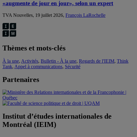
«augmente de jour en jour», selon un expert
TVA Nouvelles, 19 juillet 2026,
François LaRochelle
Thèmes et mots-clés
À la une
,
Activités
,
Bulletin - À la une
,
Regards de l'IEIM
,
Think
Tank
,
Appel à communications
,
Sécurité
Partenaires
Institut d’études internationales de
Montréal (IEIM)