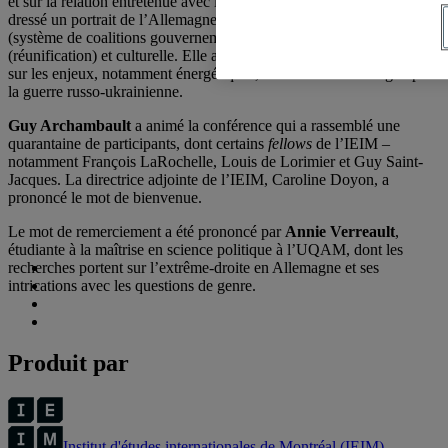
et sur la relation entretenue avec la diplomatie canadienne. Elle a
dressé un portrait de l’Allemagne dans sa dimension politique
(système de coalitions gouvernementales), socio-économique
(réunification) et culturelle. Elle a également livré ses observations
sur les enjeux, notamment énergétiques, soulevés en Allemagne par
la guerre russo-ukrainienne.
Guy Archambault
a animé la conférence qui a rassemblé une
quarantaine de participants, dont certains
fellows
de l’IEIM –
notamment François LaRochelle, Louis de Lorimier et Guy Saint-
Jacques. La directrice adjointe de l’IEIM, Caroline Doyon, a
prononcé le mot de bienvenue.
Le mot de remerciement a été prononcé par
Annie Verreault
,
étudiante à la maîtrise en science politique à l’UQAM, dont les
recherches portent sur l’extrême-droite en Allemagne et ses
intrications avec les questions de genre.
Produit par
Institut d'études internationales de Montréal (IEIM)