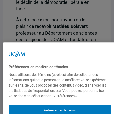
le déclin de la démocratie libérale en
Inde.
À cette occasion, nous avons eu le
plaisir de recevoir
Mathieu Boisvert
,
professeur au Département de sciences
des religions de l’UQAM et fondateur du
Centre d’étude et de recherche sur
l’Inde, l’Asie du Sud et sa diaspora
(CERIAS).
Préférences en matière de témoins
Mathieu Boisvert
a d’abord brossé le
Nous utilisons des témoins (cookies) afin de collecter des
tableau socio-politique de l’Inde avant
informations qui nous permettent d’améliorer votre expérience
de revenir sur quelques évènements qui
sur le site, de vous proposer des contenus vidéo, d’analyser les
ont précédé et suivi l’élection nationale
statistiques de fréquentation, etc. Vous pouvez personnaliser
votre choix en sélectionnant « Préférences ».
de 2019. Cet exposé a permis de rendre
claires certaines raisons du maintien au
pouvoir du Premier Ministre indien
Autoriser les témoins