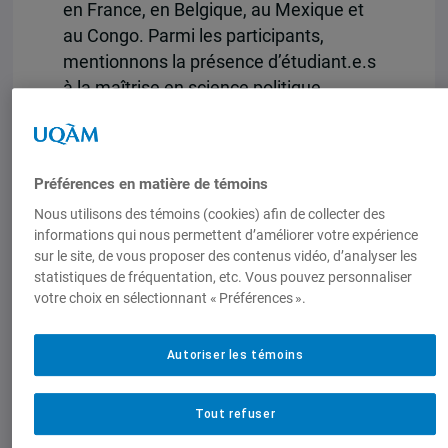
en France, en Belgique, au Mexique et
au Congo. Parmi les participants,
mentionnons la présence d’étudiant.e.s
à la maîtrise en science politique,
chercheur.e.s en résidence au sein de
l’Observatoire sur les États-Unis de la
Chaire Raoul-Dandurand, ainsi que de
Préférences en matière de témoins
trois fellows de l’IEIM, François
Nous utilisons des témoins (cookies) afin de collecter des
LaRochelle, Louis de Lorimier et Guy
informations qui nous permettent d’améliorer votre expérience
Saint-Jacques.
sur le site, de vous proposer des contenus vidéo, d’analyser les
statistiques de fréquentation, etc. Vous pouvez personnaliser
votre choix en sélectionnant « Préférences ».
Autoriser les témoins
Tout refuser