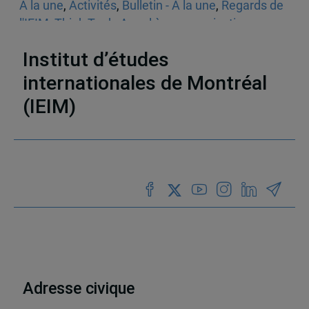
À la une
,
Activités
,
Bulletin - À la une
,
Regards de
l'IEIM
,
Think Tank
,
Appel à communications
,
Sécurité
Institut d’études
internationales de Montréal
(IEIM)
Partenaires
Adresse civique