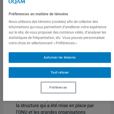
neutralité de l’action humanitaire a été,
à toutes fins utiles, substituée par un
Préférences en matière de témoins
désir d’assimiler l’humanitaire aux
Nous utilisons des témoins (cookies) afin de collecter des
programmes de développement
informations qui nous permettent d’améliorer votre expérience
national et de réformes de la sécurité.
sur le site, de vous proposer des contenus vidéo, d’analyser les
Pour moi, le 19 août, c’est presque une
statistiques de fréquentation, etc. Vous pouvez personnaliser
votre choix en sélectionnant « Préférences ».
commémoration d’un humanitaire qui
n’est plus.
Autoriser les témoins
IEIM : Qu’est-ce qui caractérise alors
l’humanitaire aujourd’hui ?
Tout refuser
Claude Bruderlein
: Le narratif de
l’humanitaire existe toujours, mais il y a,
Préférences
à mon avis, de moins en moins de gens
qui croient aux principes de l’action et à
la structure qui a été mise en place par
l’ONU et les grandes organisations