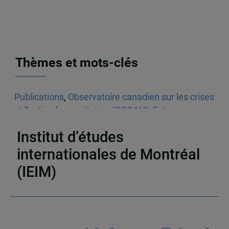
Thèmes et mots-clés
Publications
,
Observatoire canadien sur les crises
et l’action humanitaires (OCCAH)
,
Entrevues
dans les médias écrits
,
Venezuela
Institut d’études
internationales de Montréal
(IEIM)
Partenaires