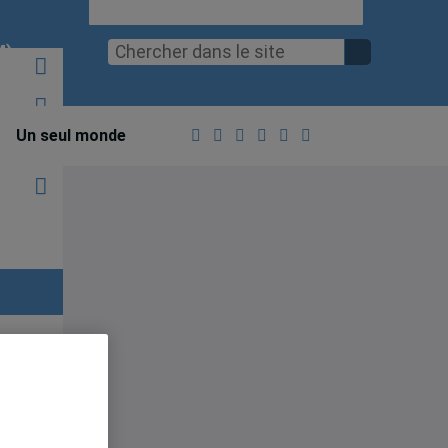
M)
Un seul monde