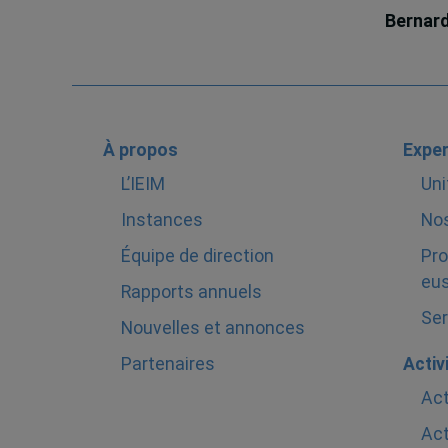
Bernar
À propos
Exper
L’IEIM
Uni
Instances
Nos
Équipe de direction
Pro
eus
Rapports annuels
Ser
Nouvelles et annonces
Partenaires
Activ
Act
Act