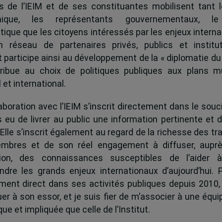
és de l’IEIM et de ses constituantes mobilisent tant l
ique, les représentants gouvernementaux, l
tique que les citoyens intéressés par les enjeux interna
 réseau de partenaires privés, publics et institut
ut participe ainsi au développement de la « diplomatie du
ribue au choix de politiques publiques aux plans mu
 et international.
boration avec l’IEIM s’inscrit directement dans le souci
s eu de livrer au public une information pertinente et 
 Elle s’inscrit également au regard de la richesse des t
mbres et de son réel engagement à diffuser, auprè
tion, des connaissances susceptibles de l’aider 
dre les grands enjeux internationaux d’aujourd’hui.
ent direct dans ses activités publiques depuis 2010, 
uer à son essor, et je suis fier de m’associer à une équi
e et impliquée que celle de l’Institut.