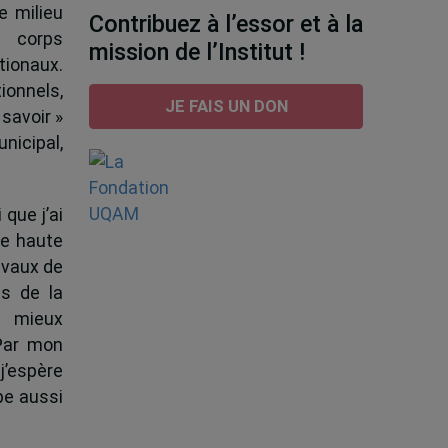
e milieu
Contribuez à l’essor et à la
e corps
mission de l’Institut !
tionaux.
ionnels,
JE FAIS UN DON
 savoir »
nicipal,
 que j’ai
de haute
ravaux de
s de la
à mieux
 Par mon
j’espère
pe aussi