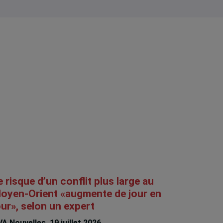
e risque d’un conflit plus large au
oyen-Orient «augmente de jour en
our», selon un expert
A Nouvelles, 19 juillet 2026,
François