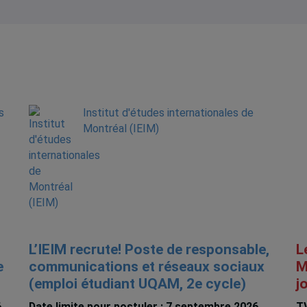
s
Institut d'études internationales de
Montréal (IEIM)
L’IEIM recrute! Poste de responsable,
L
e
communications et réseaux sociaux
M
(emploi étudiant UQAM, 2e cycle)
j
6
Date limite pour postuler : 7 septembre 2026,
TV