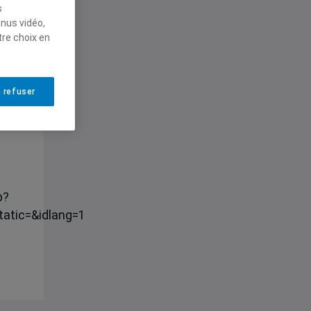
s
enus vidéo,
tre choix en
 refuser
?
atic=&idlang=1