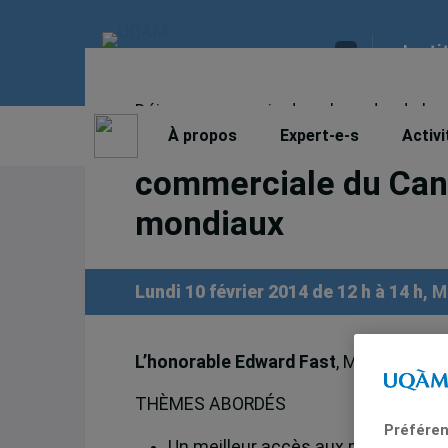
Insti
Déjeuner-causerie dans le cadre de la s
L’honorable Edward F
À propos
Expert-e-s
Activi
commerciale du Can
mondiaux
Lundi 10 février 2014 de 12 h à 14 h
, 
L’honorable Edward Fast
, Ministre du
THÈMES ABORDÉS
Préféren
Un meilleur accès aux marchés é