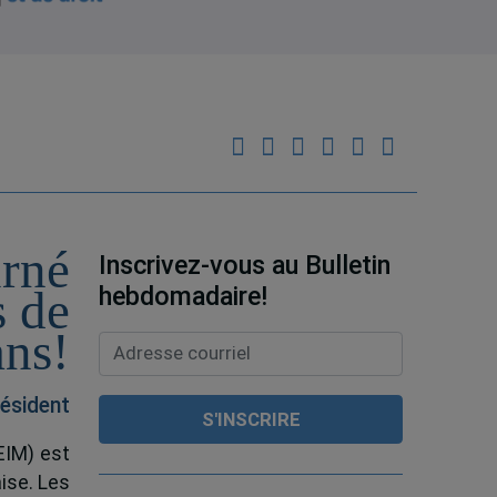
urné
Inscrivez-vous au Bulletin
hebdomadaire!
s de
ans!
ésident
EIM) est
ise. Les