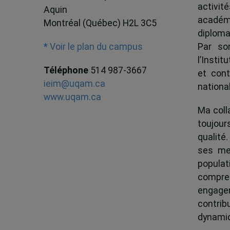
activit
Aquin
académ
Montréal (Québec) H2L 3C5
diploma
Par son
* Voir le plan du campus
l’Instit
Téléphone
514 987-3667
et cont
ieim@uqam.ca
national
www.uqam.ca
Ma colla
toujour
qualité.
ses me
popula
compren
engagem
contrib
dynamiqu