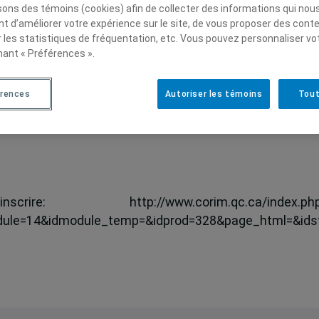
isons des témoins (cookies) afin de collecter des informations qui nou
e
t d’améliorer votre expérience sur le site, de vous proposer des cont
enir les entreprises canadiennes à l’étranger
r les statistiques de fréquentation, etc. Vous pouvez personnaliser vo
nant « Préférences ».
 14 h
érences
Autoriser les témoins
Tout
tréal
ttp://www.corim.qc.ca/index.php
ule=14&idmodule_temp=&idprod=328&page_html=&idst