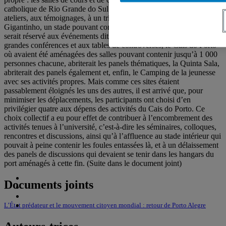
catholique de Rio Grande do Sul (PUCRS) seraient consacrées aux
ateliers, aux témoignages, à un tribunal et au réseautage; le
Gigantinho, un stade pouvant contenir environ 15 000 personnes,
serait réservé aux événements dits « grand public », c’est-à-dire aux
grandes conférences et aux tables de controverses, le Cais do Porto
où avaient été aménagées des salles pouvant contenir jusqu’à 1 000
personnes chacune, abriterait les panels thématiques, la Quinta Sala,
abriterait des panels également et, enfin, le Camping de la jeunesse
avec ses activités propres. Mais comme ces sites étaient
passablement éloignés les uns des autres, il est arrivé que, pour
minimiser les déplacements, les participants ont choisi d’en
privilégier quatre aux dépens des activités du Cais do Porto. Ce
choix collectif a eu pour effet de contribuer à l’encombrement des
activités tenues à l’université, c’est-à-dire les séminaires, colloques,
rencontres et discussions, ainsi qu’à l’affluence au stade intérieur qui
pouvait à peine contenir les foules entassées là, et à un délaissement
des panels de discussions qui devaient se tenir dans les hangars du
port aménagés à cette fin. (Suite dans le document joint)
Documents joints
L’État prédateur et le mouvement citoyen mondial : retour de Porto Alegre