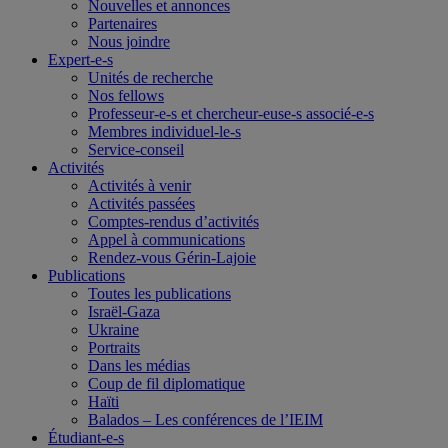
Nouvelles et annonces
Partenaires
Nous joindre
Expert-e-s
Unités de recherche
Nos fellows
Professeur-e-s et chercheur-euse-s associé-e-s
Membres individuel-le-s
Service-conseil
Activités
Activités à venir
Activités passées
Comptes-rendus d’activités
Appel à communications
Rendez-vous Gérin-Lajoie
Publications
Toutes les publications
Israël-Gaza
Ukraine
Portraits
Dans les médias
Coup de fil diplomatique
Haïti
Balados – Les conférences de l’IEIM
Étudiant-e-s