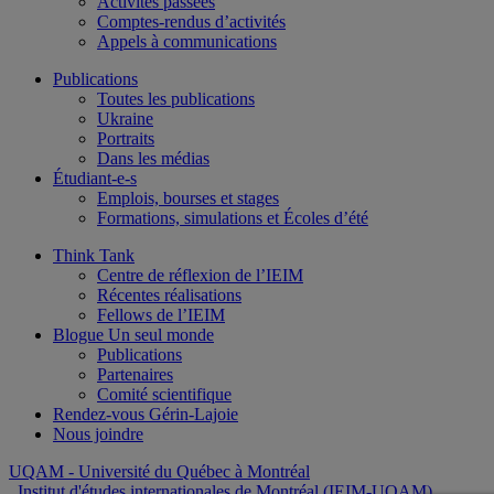
Activités passées
Comptes-rendus d’activités
Appels à communications
Publications
Toutes les publications
Ukraine
Portraits
Dans les médias
Étudiant-e-s
Emplois, bourses et stages
Formations, simulations et Écoles d’été
Think Tank
Centre de réflexion de l’IEIM
Récentes réalisations
Fellows de l’IEIM
Blogue Un seul monde
Publications
Partenaires
Comité scientifique
Rendez-vous Gérin-Lajoie
Nous joindre
UQAM
- Université du Québec à Montréal
Institut d'études internationales de Montréal (IEIM-UQAM)