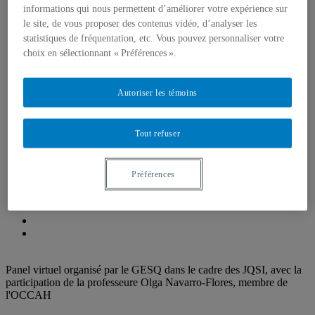
Emplois, bourses et stages
informations qui nous permettent d’améliorer votre expérience sur
Formations, simulations et Écoles d’été
le site, de vous proposer des contenus vidéo, d’analyser les
Think Tank
statistiques de fréquentation, etc. Vous pouvez personnaliser votre
Centre de réflexion de l’IEIM
choix en sélectionnant « Préférences ».
Récentes réalisations
Fellows de l’IEIM
Regards de l’IEIM
Autoriser les témoins
Un seul monde
Blogue Un seul monde
Publications
Partenaires
Tout refuser
Comité scientifique
Préférences
Panel virtuel organisé par le GESQ dans le cadre des JQSI, avec la
participation de la professeure Olga Navarro-Flores, membre de
l'OCCAH