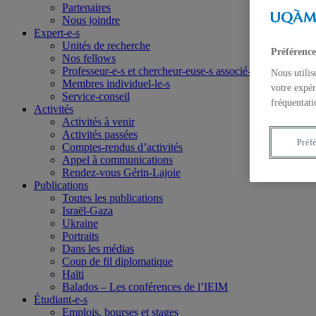
Partenaires
Nous joindre
Expert-e-s
Unités de recherche
Préférence
Nos fellows
Professeur-e-s et chercheur-euse-s associé-e-s
Nous utilis
Membres individuel-le-s
votre expér
Service-conseil
fréquentati
Activités
Activités à venir
Activités passées
Préf
Comptes-rendus d’activités
Appel à communications
Rendez-vous Gérin-Lajoie
Publications
Toutes les publications
Israël-Gaza
Ukraine
Portraits
Dans les médias
Coup de fil diplomatique
Haïti
Balados – Les conférences de l’IEIM
Étudiant-e-s
Emplois, bourses et stages