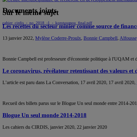
Documents joints
Sur le même sujet
cahier_cirdis_-_no_2018_-1_-_korotoumou_final.pdf
Les recettes du secteur minier comme source de finan
13 janvier 2022,
Mylène Coderre-Proulx
,
Bonnie Campbell
,
Alfousse
Bonnie Campbell est professeure d'économie politique à l'UQAM et dir
Le coronavirus, révélateur retentissant des valeurs et d
L’article est paru dans La Conversation, 17 avril 2020, 17 avril 2020,
Recueil des billets parus sur le Blogue Un seul monde entre 2014-20
Blogue Un seul monde 2014-2018
Les cahiers du CIRDIS, janvier 2020, 22 janvier 2020