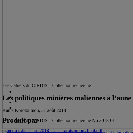
Les Cahiers du CIRDIS – Collection recherche
Les politiques minières maliennes à l’aun
Kanta Korotoumou, 31 août 2018
Produit par
Les Cahiers du CIRDIS – Collection recherche No 2018-01
cahier_cirdis_-_no_2018_-1_-_korotoumou_final.pdf