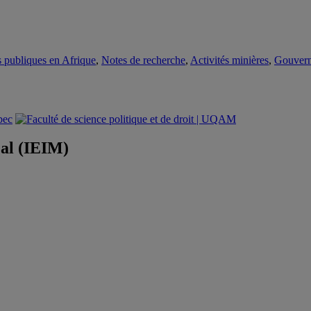
es publiques en Afrique
,
Notes de recherche
,
Activités minières
,
Gouvern
éal (IEIM)