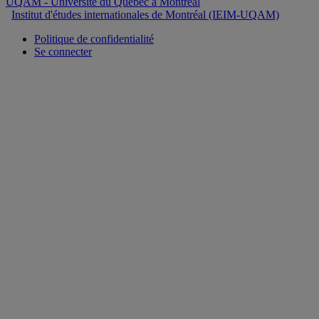
UQAM
- Université du Québec à Montréal
Institut d'études internationales de Montréal (IEIM-UQAM)
Politique de confidentialité
Se connecter