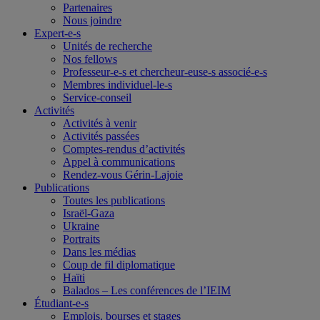
Partenaires
Nous joindre
Expert-e-s
Unités de recherche
Nos fellows
Professeur-e-s et chercheur-euse-s associé-e-s
Membres individuel-le-s
Service-conseil
Activités
Activités à venir
Activités passées
Comptes-rendus d’activités
Appel à communications
Rendez-vous Gérin-Lajoie
Publications
Toutes les publications
Israël-Gaza
Ukraine
Portraits
Dans les médias
Coup de fil diplomatique
Haïti
Balados – Les conférences de l’IEIM
Étudiant-e-s
Emplois, bourses et stages