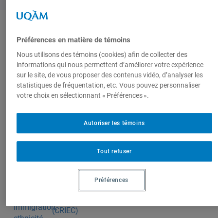
Auteurs-trices
Préférences en matière de témoins
Nous utilisons des témoins (cookies) afin de collecter des
informations qui nous permettent d’améliorer votre expérience
Zouhir Bahammou
sur le site, de vous proposer des contenus vidéo, d’analyser les
statistiques de fréquentation, etc. Vous pouvez personnaliser
votre choix en sélectionnant « Préférences ».
Produit par
Autoriser les témoins
Tout refuser
Centre de
recherche en
immigration,
Préférences
ethnicité et
citoyenneté
(CRIEC)