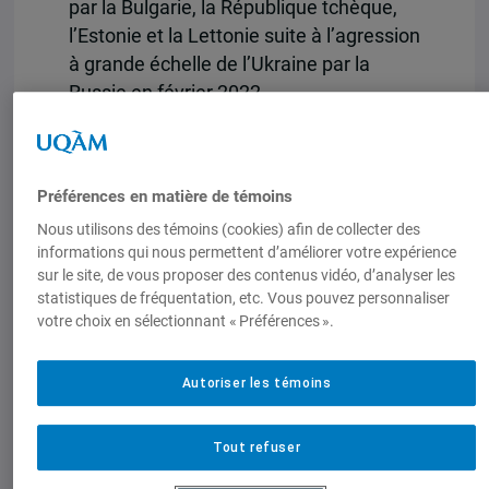
par la Bulgarie, la République tchèque,
l’Estonie et la Lettonie suite à l’agression
à grande échelle de l’Ukraine par la
Russie en février 2022.
Consulter son analyse
Cette publication est tirée d’une
Préférences en matière de témoins
communication présentée lors de la
Nous utilisons des témoins (cookies) afin de collecter des
conférence « Quel plan B ? Refonder la
informations qui nous permettent d’améliorer votre expérience
politique étrangère face à la politique
sur le site, de vous proposer des contenus vidéo, d’analyser les
statistiques de fréquentation, etc. Vous pouvez personnaliser
prédatrice de l’administration Trump »,
votre choix en sélectionnant « Préférences ».
organisée par le Réseau d’analyse
stratégique, l’
Institut d’études
internationales de Montréal (IEIM)
, et
Le
Autoriser les témoins
Rubicon
, dans le cadre des Rendez-vous
Gérin-Lajoie, à l’UQAM, le 7 avril 2025.
Tout refuser
L’article est publié en intégralité sur le