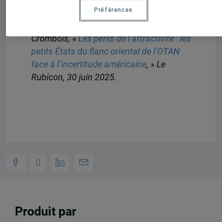
site du Rubicon.
Préférences
Référence bibliographique : Jean F.
Crombois, «
Les périls de l’attractivité : les
petits États du flanc oriental de l’OTAN
face à l’incertitude américaine
, » Le
Rubicon, 30 juin 2025.
Produit par