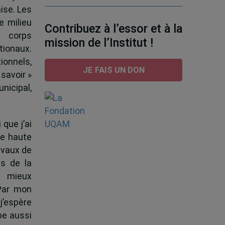
ise. Les
e milieu
Contribuez à l’essor et à la
e corps
mission de l’Institut !
tionaux.
ionnels,
JE FAIS UN DON
 savoir »
nicipal,
 que j’ai
de haute
ravaux de
s de la
à mieux
 Par mon
j’espère
pe aussi