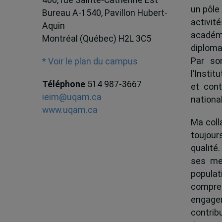
un pôle
Bureau A-1540, Pavillon Hubert-
activit
Aquin
académ
Montréal (Québec) H2L 3C5
diploma
Par son
* Voir le plan du campus
l’Instit
Téléphone
514 987-3667
et cont
ieim@uqam.ca
national
www.uqam.ca
Ma colla
toujour
qualité.
ses me
popula
compren
engagem
contrib