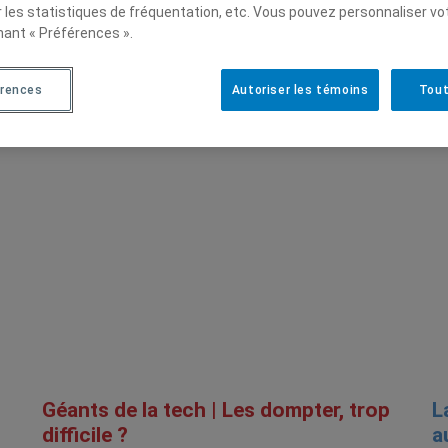
r les statistiques de fréquentation, etc. Vous pouvez personnaliser vo
nant « Préférences ».
érences
Autoriser les témoins
Tout
Géants de la tech | Les dompter, trop
L
difficile ?
a