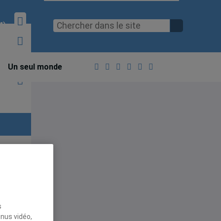
M)
Un seul monde
s
enus vidéo,