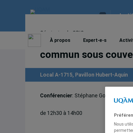
Insti
Séminaire du GRIC:
Les paradis fiscaux: 
À propos
Expert-e-s
Activi
commun sous couver
Local A-1715, Pavillon Hubert-Aquin
Conférencier
: Stéphane Gobeil, consei
de 12h30 à 14h00
Préféren
Nous util
permetten