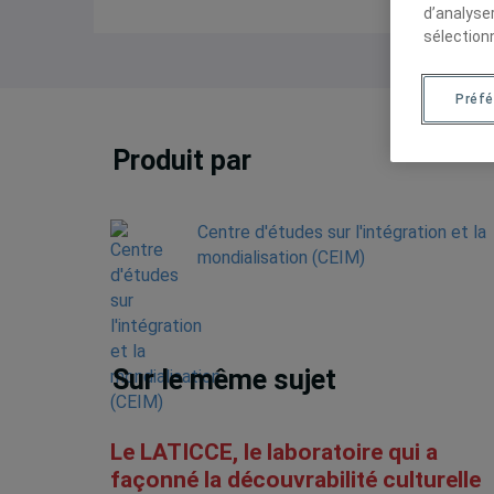
d’analyse
sélection
Préf
Produit par
Centre d'études sur l'intégration et la
mondialisation (CEIM)
Sur le même sujet
Le LATICCE, le laboratoire qui a
façonné la découvrabilité culturelle