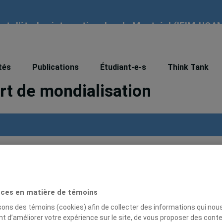
tut d'études internationales de Montréal (IEIM-UQA
l’assaut ultime contre le bien
tés
Publications
Étudiant-e-s
Think Tank
t de mondialisation
ller politique au Cabinet du Chef du Bloc Québécois
ces en matière de témoins
isons des témoins (cookies) afin de collecter des informations qui nou
t d’améliorer votre expérience sur le site, de vous proposer des cont