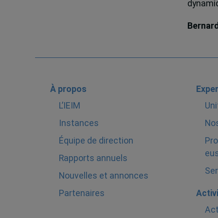
dynamiqu
Bernar
À propos
Exper
L’IEIM
Uni
Instances
Nos
Équipe de direction
Pro
eus
Rapports annuels
Ser
Nouvelles et annonces
Partenaires
Activ
Act