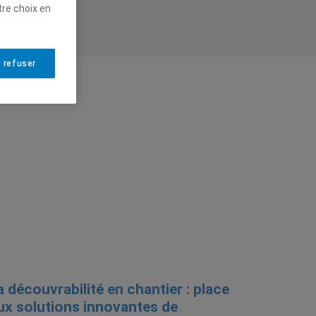
tre choix en
 refuser
a découvrabilité en chantier : place
ux solutions innovantes de