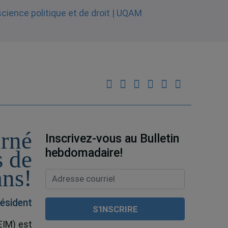
urné
Inscrivez-vous au Bulletin
hebdomadaire!
s de
ans!
ésident
EIM) est