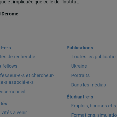
e et impliquée que celle de l’Institut.
d Derome
t-e-s
Publications
tés de recherche
Toutes les publicatio
 fellows
Ukraine
fesseur-e-s et chercheur-
Portraits
e-s associé-e-s
Dans les médias
vice-conseil
Étudiant-e-s
ités
Emplois, bourses et 
ivités à venir
Formations, simulatio