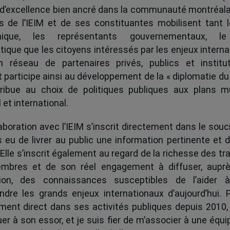
 d’excellence bien ancré dans la communauté montréala
és de l’IEIM et de ses constituantes mobilisent tant l
ique, les représentants gouvernementaux, l
tique que les citoyens intéressés par les enjeux interna
 réseau de partenaires privés, publics et institut
ut participe ainsi au développement de la « diplomatie du
ribue au choix de politiques publiques aux plans mu
 et international.
boration avec l’IEIM s’inscrit directement dans le souci
s eu de livrer au public une information pertinente et 
 Elle s’inscrit également au regard de la richesse des t
mbres et de son réel engagement à diffuser, auprè
tion, des connaissances susceptibles de l’aider 
dre les grands enjeux internationaux d’aujourd’hui.
ent direct dans ses activités publiques depuis 2010, 
uer à son essor, et je suis fier de m’associer à une équi