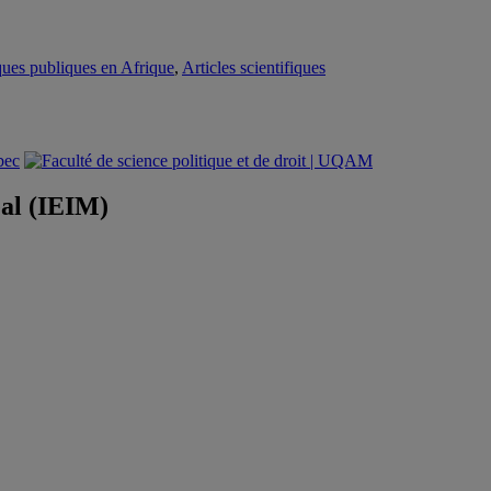
iques publiques en Afrique
,
Articles scientifiques
éal (IEIM)