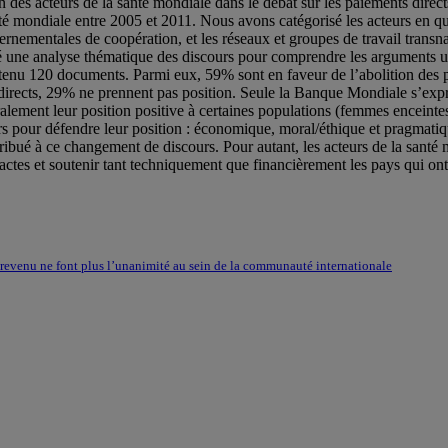
tion des acteurs de la santé mondiale dans le débat sur les paiements di
nté mondiale entre 2005 et 2011. Nous avons catégorisé les acteurs en qu
rnementales de coopération, et les réseaux et groupes de travail transn
né une analyse thématique des discours pour comprendre les arguments ut
tenu 120 documents. Parmi eux, 59% sont en faveur de l’abolition des pa
directs, 29% ne prennent pas position. Seule la Banque Mondiale s’exprim
ralement leur position positive à certaines populations (femmes enceintes,
eurs pour défendre leur position : économique, moral/éthique et pragmatiq
tribué à ce changement de discours. Pour autant, les acteurs de la sant
n actes et soutenir tant techniquement que financièrement les pays qui on
n revenu ne font plus l’unanimité au sein de la communauté internationale