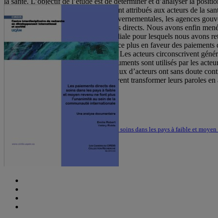
la santé. L’objectif de l’étude est de déterminer et d’analyser la posi
des documents publiés et officiellement attribués aux acteurs de la sa
organisations internationales non gouvernementales, les agences gouve
par rapport à l’abolition des paiements directs. Nous avons enfin me
répertorié 50 acteurs de la santé mondiale pour lesquels nous avons re
service. Si aucun acteur ne se prononce plus en faveur des paiements 
gratuité des soins au point de service. Les acteurs circonscrivent géné
de base, essentiels). Trois types d’arguments sont utilisés par les act
données scientifiques et certains réseaux d’acteurs ont sans doute con
contenter de prendre position. Ils doivent transformer leurs paroles e
influence.
Documents joints
Robert et Ridde – Les paiements directs des soins dans les pays à faible et moye