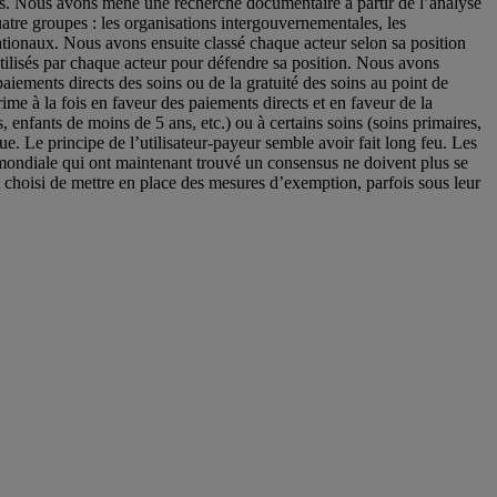
rects. Nous avons mené une recherche documentaire à partir de l’analyse
atre groupes : les organisations intergouvernementales, les
ationaux. Nous avons ensuite classé chaque acteur selon sa position
ilisés par chaque acteur pour défendre sa position. Nous avons
iements directs des soins ou de la gratuité des soins au point de
e à la fois en faveur des paiements directs et en faveur de la
 enfants de moins de 5 ans, etc.) ou à certains soins (soins primaires,
ue. Le principe de l’utilisateur-payeur semble avoir fait long feu. Les
é mondiale qui ont maintenant trouvé un consensus ne doivent plus se
t choisi de mettre en place des mesures d’exemption, parfois sous leur