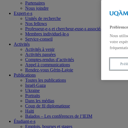
Partenaires
Nous joindre
Expert-e-s
Unités de recherche
Nos fellows
Préférence
Professeur-e-s et chercheur-euse-s associé-e-s
Membres individuel-le-s
Nous utilis
Service-conseil
votre expér
Activités
fréquentati
Activités à venir
Activités passées
Comptes-rendus d’activités
Préf
Appel à communications
Rendez-vous Gérin-Lajoie
Publications
Toutes les publications
Israël-Gaza
Ukraine
Portraits
Dans les médias
Coup de fil diplomatique
Haïti
Balados – Les conférences de l’IEIM
Étudiant-e-s
Emplois, bourses et stages