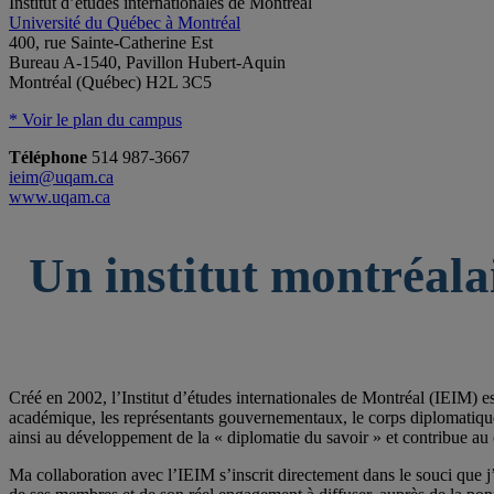
Institut d’études internationales de Montréal
Université du Québec à Montréal
400, rue Sainte-Catherine Est
Bureau A-1540, Pavillon Hubert-Aquin
Montréal (Québec) H2L 3C5
* Voir le plan du campus
Téléphone
514 987-3667
ieim@uqam.ca
www.uqam.ca
Un institut montréala
Créé en 2002, l’Institut d’études internationales de Montréal (IEIM) e
académique, les représentants gouvernementaux, le corps diplomatique qu
ainsi au développement de la « diplomatie du savoir » et contribue au 
Ma collaboration avec l’IEIM s’inscrit directement dans le souci que j’