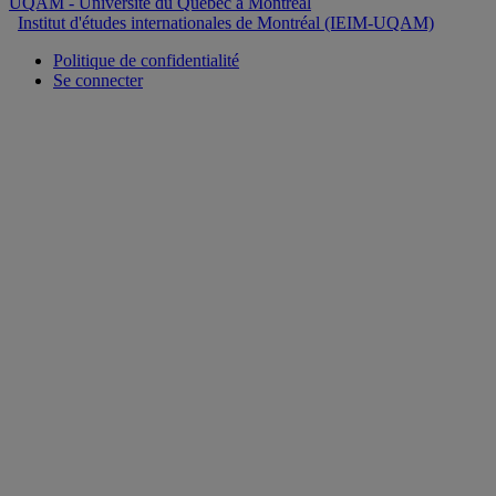
UQAM
- Université du Québec à Montréal
Institut d'études internationales de Montréal (IEIM-UQAM)
Politique de confidentialité
Se connecter