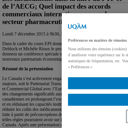
de l’AECG; Quel impact des accords
commerciaux internationaux pour le
secteur pharmaceutique canadien?
Lundi 7 décembre 2015 à 9h30, local A-1715, UQAM
Préférences en matière de témoins
Dans le cadre du cours EPI donné par les professeurs Christian
Deblock et Michèle Rioux le professeur de l’université Carlenton
Nous utilisons des témoins (cookies) 
donnera un conférence spéciale sur l’industrie pharmaceutique et les
d’améliorer votre expérience sur le s
nouveaux partenariats économiques. Tous et toutes sont invitées.
statistiques de fréquentation, etc. V
« Préférences ».
Résumé de la présentation
Le Canada s’est activement engagé dans deux accords commerciaux
majeurs, soit le Partenariat Trans-Pacifique et l’Accord Économique
et Commercial Global avec l’Europe. Ces deux accords apporteront
des changements significatifs aux politiques pharmaceutiques
canadiennes en prolongeant l’exclusivité des médicaments brevetés
et en réduisant les capacités institutionnelles canadiennes pour
réduire les coûts des médicaments. La négociation de ces règles a été
faite à partir de préconceptions douteuses quant à l’impact que de
telles règles pourraient avoir sur l’innovation pharmaceutique au
Canada. Après une présentation des impacts de ces deux accords sur