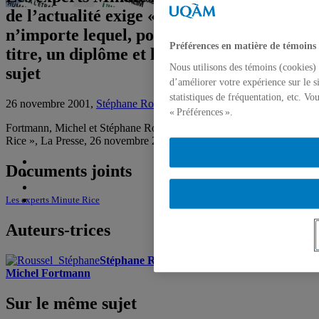
de l’actualité exige « un expert »,
n’importe lequel, pourvu qu’il ait un
Préférences en matière de témoins
titre, un diplôme et l’air de connaître son
Nous utilisons des témoins (cookies) 
sujet
d’améliorer votre expérience sur le s
statistiques de fréquentation, etc. V
26 novembre 2001,
Stéphane Roussel
,
Michel Fortmann
« Préférences ».
Fortmann, Michel et Stéphane Roussel, « Les experts Minute
Rice », La Presse, 26 novembre 2001, p. B3.
Documents joints
Les experts Minute Rice
Auteurs-trices
Stéphane Roussel
, Professeur
Michel Fortmann
Sur le même sujet