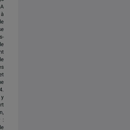
NA
 à
de
se
s-
le
nt
le
es
et
ue
4.
 y
rt
n,
r
:
de