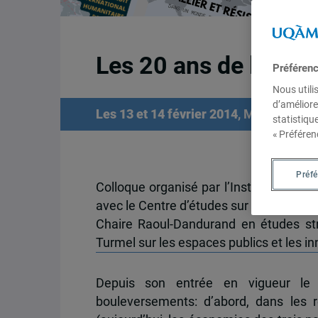
Les 20 ans de l’ALE
Préféren
Nous utili
d’améliore
Les 13 et 14 février 2014
, Montréal
statistiqu
« Préféren
Préf
Colloque organisé par l’Institut d’étud
avec le Centre d’études sur l’intégration
Chaire Raoul-Dandurand en études str
Turmel sur les espaces publics et les in
Depuis son entrée en vigueur le 
bouleversements: d’abord, dans les r