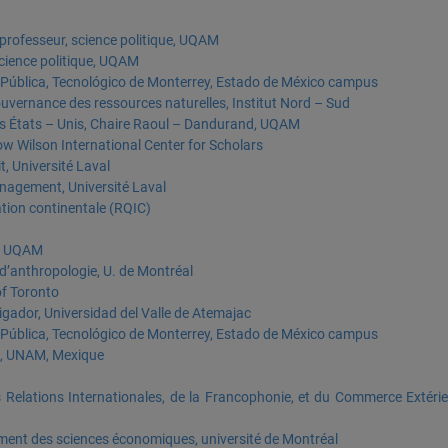
 professeur, science politique, UQAM
science politique, UQAM
ca Pública, Tecnológico de Monterrey, Estado de México campus
uvernance des ressources naturelles, Institut Nord – Sud
les États – Unis, Chaire Raoul – Dandurand, UQAM
ow Wilson International Center for Scholars
t, Université Laval
nagement, Université Laval
ation continentale (RQIC)
e, UQAM
d’anthropologie, U. de Montréal
of Toronto
gador, Universidad del Valle de Atemajac
ca Pública, Tecnológico de Monterrey, Estado de México campus
re, UNAM, Mexique
s Relations Internationales, de la Francophonie, et du Commerce Extéri
ement des sciences économiques, université de Montréal