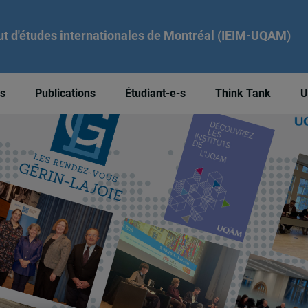
tut d'études internationales de Montréal (IEIM-UQAM)
és
Publications
Étudiant-e-s
Think Tank
U