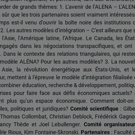
order de grands thèmes: 1. L’avenir de l’ALENA – L’ALE
pas sûr que les trois partenaires soient vraiment intéressés
mps est-il venu d’ouvrir la boîte noire des institutions 
2. Les autres modèles d’intégration – C’est ailleurs que 
l’Asie, l’Amérique latine, l’Afrique. Le Canada, les État
engagés dans les négociations transpacifiques, et ont 
 Dans le contexte des relations triangulaires, qui reste
e modèle ALÉNA? Pour les autres modèles? 3. La nouvel
Asie, la révolution énergétique aux États-Unis, et l
 mettent à l’épreuve le modèle d’intégration filialisée 
combiner éducation, recherche & développement, politiq
prises pour faire face aux défis économiques actuels? 
ent plus qu’un espace économique. Comment doit-on
les, politiques et juridiques?
Comité scientifique
: Gilbe
 Thomas Collombat, Christian Deblock, Frédérick Gagno
Nancy Thède et Joel Lebullenger.
Comité organisateu
hèle Rioux, Kim Fontaine-Skronski.
Partenaires
: Faculté 