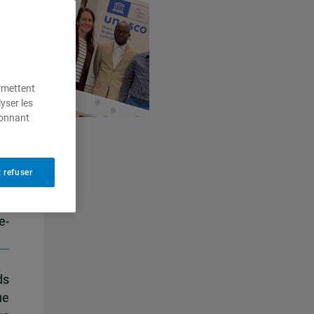
ermettent
yser les
ionnant
 refuser
on
la
e-
ds
ue