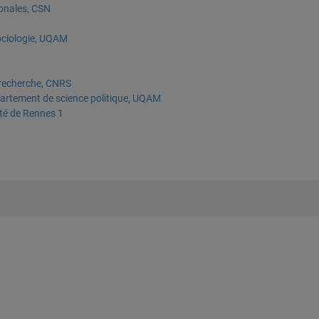
ionales, CSN
ociologie, UQAM
e recherche, CNRS
partement de science politique, UQAM
ité de Rennes 1