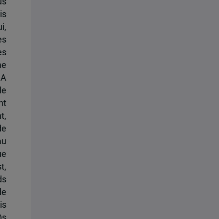
us
is
i,
es
es
me
NA
le
nt
t,
de
au
ue
t,
ds
de
is
)s