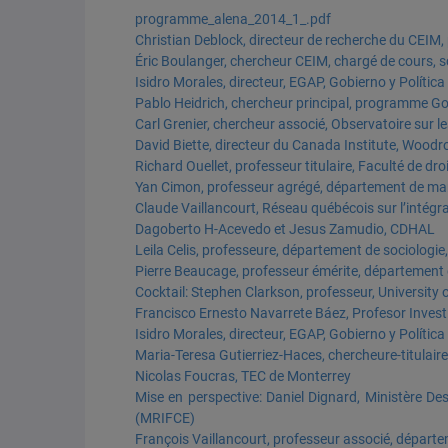
programme_alena_2014_1_.pdf
Christian Deblock, directeur de recherche du CEIM,
Éric Boulanger, chercheur CEIM, chargé de cours, 
Isidro Morales, directeur, EGAP, Gobierno y Políti
Pablo Heidrich, chercheur principal, programme Go
Carl Grenier, chercheur associé, Observatoire sur 
David Biette, directeur du Canada Institute, Woodr
Richard Ouellet, professeur titulaire, Faculté de droi
Yan Cimon, professeur agrégé, département de ma
Claude Vaillancourt, Réseau québécois sur l’intégr
Dagoberto H-Acevedo et Jesus Zamudio, CDHAL
Leila Celis, professeure, département de sociologi
Pierre Beaucage, professeur émérite, département 
Cocktail: Stephen Clarkson, professeur, University 
Francisco Ernesto Navarrete Báez, Profesor Investi
Isidro Morales, directeur, EGAP, Gobierno y Políti
Maria-Teresa Gutierriez-Haces, chercheure-titulai
Nicolas Foucras, TEC de Monterrey
Mise en perspective: Daniel Dignard, Ministère De
(MRIFCE)
François Vaillancourt, professeur associé, départ