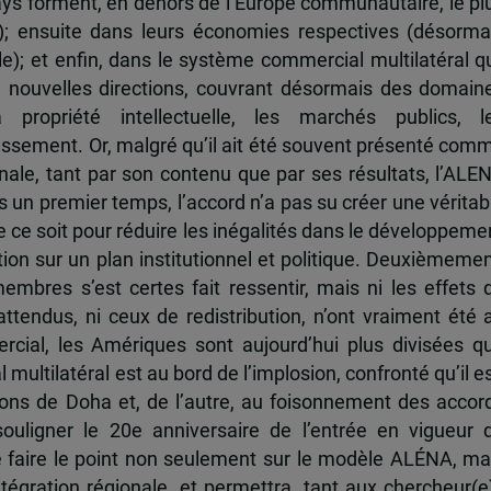
pays forment, en dehors de l’Europe communautaire, le pl
); ensuite dans leurs économies respectives (désorma
e); et enfin, dans le système commercial multilatéral qu
e nouvelles directions, couvrant désormais des domain
 propriété intellectuelle, les marchés publics, l
issement. Or, malgré qu’il ait été souvent présenté com
onale, tant par son contenu que par ses résultats, l’ALE
 un premier temps, l’accord n’a pas su créer une véritab
que ce soit pour réduire les inégalités dans le développeme
tion sur un plan institutionnel et politique. Deuxièmemen
bres s’est certes fait ressentir, mais ni les effets 
tendus, ni ceux de redistribution, n’ont vraiment été 
rcial, les Amériques sont aujourd’hui plus divisées q
ultilatéral est au bord de l’implosion, confronté qu’il es
ions de Doha et, de l’autre, au foisonnement des accor
uligner le 20e anniversaire de l’entrée en vigueur 
e faire le point non seulement sur le modèle ALÉNA, ma
tégration régionale, et permettra, tant aux chercheur(e