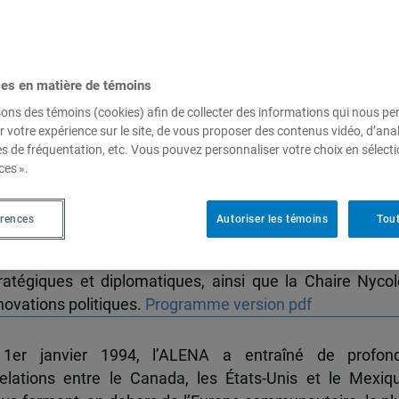
NA
ces en matière de témoins
sons des témoins (cookies) afin de collecter des informations qui nous p
r votre expérience sur le site, de vous proposer des contenus vidéo, d’anal
es de fréquentation, etc. Vous pouvez personnaliser votre choix en sélect
ces ».
érences
Autoriser les témoins
Tout
es internationales de Montréal de l’UQAM, en collaborati
 et la mondialisation, l’Observatoire sur les États-Unis de 
atégiques et diplomatiques, ainsi que la Chaire Nycol
novations politiques.
Programme version pdf
1er janvier 1994, l’ALENA a entraîné de profon
elations entre le Canada, les États-Unis et le Mexiq