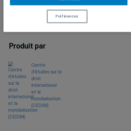
Professeure agrégée,
Université de Montréal
Préférences
Produit par
Centre
d'études sur le
droit
international
et la
mondialisation
(CEDIM)