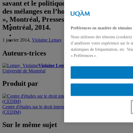
savant et le politique : revisite du thème
des mélanges en l’honneur de Guy Rocher
», Montréal, Presses de l’Université de
Montréal, 2014.
Préférences en matière de témoins
Nous utilisons des témoins (cookies) 
1 janvier 2014,
Violaine Lemay
d’améliorer votre expérience sur le s
statistiques de fréquentation, etc. V
Auteurs-trices
« Préférences ».
Violaine Lemay
, Professeure agrégée,
Université de Montréal
Produit par
Centre d'études sur le droit international et la mondialisation
(CEDIM)
Sur le même sujet