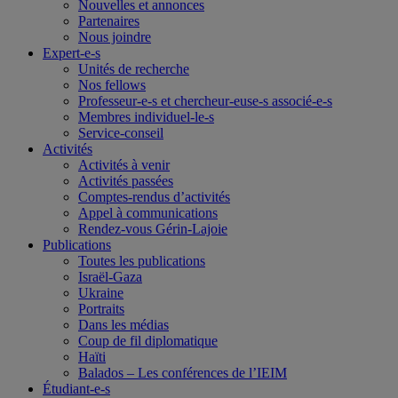
Nouvelles et annonces
Partenaires
Nous joindre
Expert-e-s
Unités de recherche
Nos fellows
Professeur-e-s et chercheur-euse-s associé-e-s
Membres individuel-le-s
Service-conseil
Activités
Activités à venir
Activités passées
Comptes-rendus d’activités
Appel à communications
Rendez-vous Gérin-Lajoie
Publications
Toutes les publications
Israël-Gaza
Ukraine
Portraits
Dans les médias
Coup de fil diplomatique
Haïti
Balados – Les conférences de l’IEIM
Étudiant-e-s