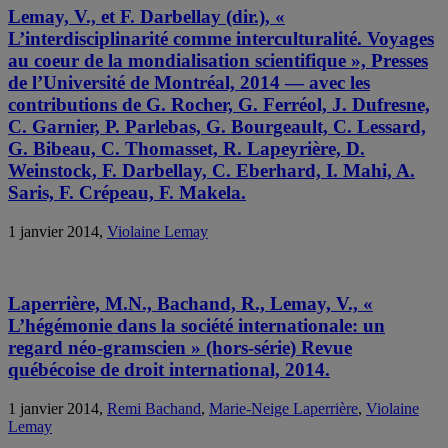
Lemay, V., et F. Darbellay (dir.), «
L’interdisciplinarité comme interculturalité. Voyages
au coeur de la mondialisation scientifique », Presses
de l’Université de Montréal, 2014 — avec les
contributions de G. Rocher, G. Ferréol, J. Dufresne,
C. Garnier, P. Parlebas, G. Bourgeault, C. Lessard,
G. Bibeau, C. Thomasset, R. Lapeyrière, D.
Weinstock, F. Darbellay, C. Eberhard, I. Mahi, A.
Saris, F. Crépeau, F. Makela.
1 janvier 2014,
Violaine Lemay
Laperrière, M.N., Bachand, R., Lemay, V., «
L’hégémonie dans la société internationale: un
regard néo-gramscien » (hors-série) Revue
québécoise de droit international, 2014.
1 janvier 2014,
Remi Bachand
,
Marie-Neige Laperrière
,
Violaine
Lemay