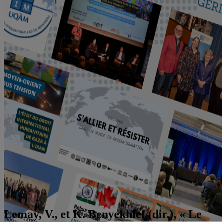
Lemay, V., et K. Benyekhlef (dir.), « Le