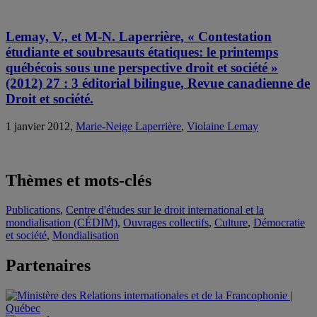
Lemay, V., et M-N. Laperrière, « Contestation
étudiante et soubresauts étatiques: le printemps
québécois sous une perspective droit et société »
(2012) 27 : 3 éditorial bilingue, Revue canadienne de
Droit et société.
1 janvier 2012,
Marie-Neige Laperrière
,
Violaine Lemay
Thèmes et mots-clés
Publications
,
Centre d'études sur le droit international et la
mondialisation (CÉDIM)
,
Ouvrages collectifs
,
Culture
,
Démocratie
et société
,
Mondialisation
Partenaires