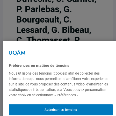
P. Parlebas, G.
Bourgeault, C.
Lessard, G. Bibeau,
C. Thomasset, R.
Lapeyrière, D.
Weinstock, F.
Préférences en matière de témoins
Darbellay, C.
Nous utilisons des témoins (cookies) afin de collecter des
Eberhard, I. Mahi, A.
informations qui nous permettent d’améliorer votre expérience
sur le site, de vous proposer des contenus vidéo, d’analyser les
Saris, F. Crépeau, F.
statistiques de fréquentation, etc. Vous pouvez personnaliser
votre choix en sélectionnant « Préférences ».
Makela.
Autoriser les témoins