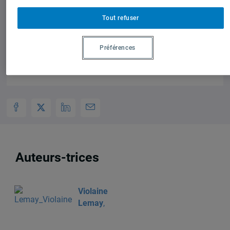
1 janvier 2014,
Violaine Lemay
Tout refuser
Préférences
Auteurs-trices
Violaine
Lemay
,