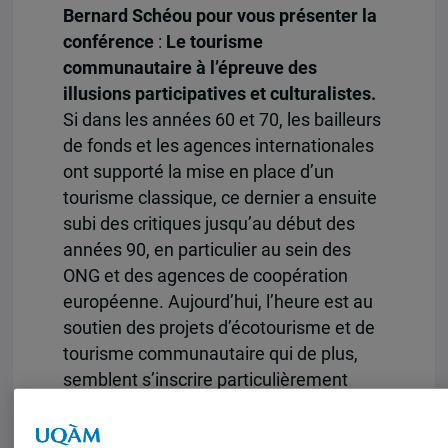
Bernard Schéou pour vous présenter la
conférence
:
Le tourisme
communautaire à l’épreuve des
illusions participatives et culturalistes.
Si dans les années 60 et 70, les bailleurs
de fonds et les agences internationales
ont supporté la mise en place d’un
tourisme classique, ce dernier a ensuite
subi des critiques jusqu’au début des
années 90, en particulier au sein des
ONG et des agences de coopération
européenne. Aujourd’hui, l’heure est au
soutien des projets d’écotourisme et de
tourisme communautaire qui de plus,
semblent s’inscrire particulièrement
bien dans la lutte contre la pauvreté,
premier des Objectifs du Millénaire pour