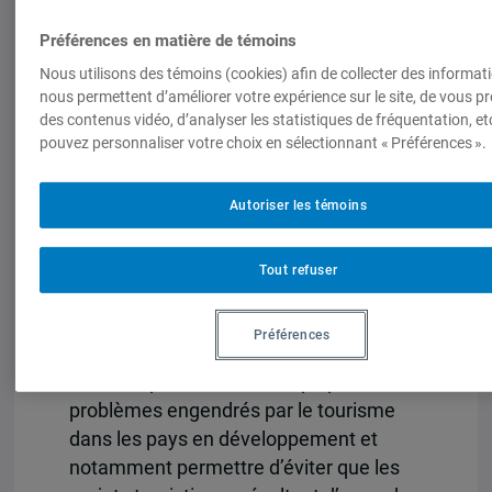
le Développement. Pour Greg Richards
et Derek Hall, cette redécouverte des
Préférences en matière de témoins
populations locales touche également la
Nous utilisons des témoins (cookies) afin de collecter des informat
recherche et se constate dans la
nous permettent d’améliorer votre expérience sur le site, de vous p
des contenus vidéo, d’analyser les statistiques de fréquentation, e
littérature sur le tourisme
pouvez personnaliser votre choix en sélectionnant « Préférences ».
communautaire qui est croissante : « La
communauté locale est notamment
Autoriser les témoins
devenue pour beaucoup, le cadre
approprié pour le développement du
tourisme durable » (Richards et Hall
Tout refuser
2003 : 5 – traduit par nos soins).
Ainsi, une majorité d’auteurs présente la
Préférences
participation communautaire comme la
solution qui va résoudre la plupart des
problèmes engendrés par le tourisme
dans les pays en développement et
notamment permettre d’éviter que les