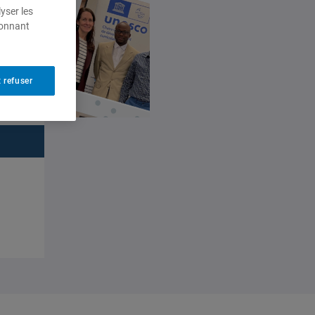
yser les
ionnant
 refuser