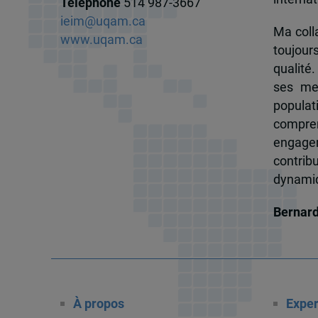
Téléphone
514 987-3667
ieim@uqam.ca
Ma colla
www.uqam.ca
toujour
qualité.
ses me
popula
compren
engagem
contrib
dynamiqu
Bernar
À propos
Exper