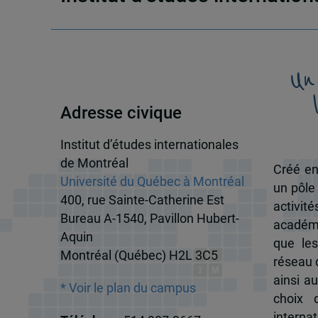
Un
Adresse civique
Institut d’études internationales
de Montréal
Créé en
Université du Québec à Montréal
un pôle
400, rue Sainte-Catherine Est
activit
Bureau A-1540, Pavillon Hubert-
académi
Aquin
que les
Montréal (Québec) H2L 3C5
réseau d
ainsi a
* Voir le plan du campus
choix 
internat