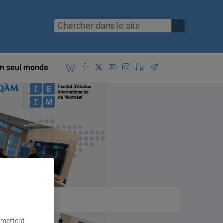
n seul monde
ermettent