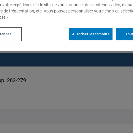
r votre expérience sur le site, de vous proposer des contenus vidéo, d’anal
es de fréquentation, etc. Vous pouvez personnaliser votre choix en sélect
ces ».
esburg et l’avenir de
érences
Autoriser les témoins
Tout
ationale
e
 pp. 263-279