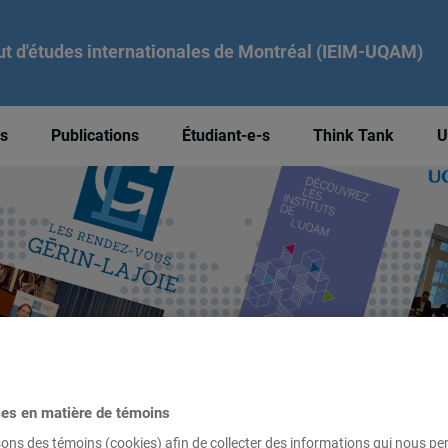
tut d'études internationales de Montréal (IEIM-UQAM)
és
Publications
Étudiant-e-s
Think Tank
U
ces en matière de témoins
sons des témoins (cookies) afin de collecter des informations qui nous p