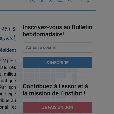
 vers
Inscrivez-vous au Bulletin
ans!
hebdomadaire!
ésident
EIM) est
ise. Les
e milieu
omatique
Contribuez à l’essor et à
 Par son
la mission de l’Institut !
participe
ribue au
onal et
JE FAIS UN DON