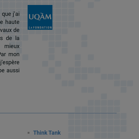
 que j’ai
de haute
ravaux de
s de la
à mieux
 Par mon
j’espère
pe aussi
Think Tank