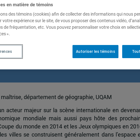
ces en matière de témoins
sons des témoins (cookies) afin de collecter des informations qui nous p
r votre expérience sur le site, de vous proposer des contenus vidéo, d’anal
ration des favelas de Rio dans
es de fréquentation, etc. Vous pouvez personnaliser votre choix en sélect
ces ».
évènements sportifs : les
 aménagement urbain
érences
Autoriser les témoins
Tout
la maîtrise, département de géographie, UQAM
n acteur majeur sur la scène internationale en devena
onomique mondiale mais aussi pays hôte des prochai
 Coupe du monde en 2014 et les Jeux olympiques en 201
les villes se construisent généralement dans l’espace 