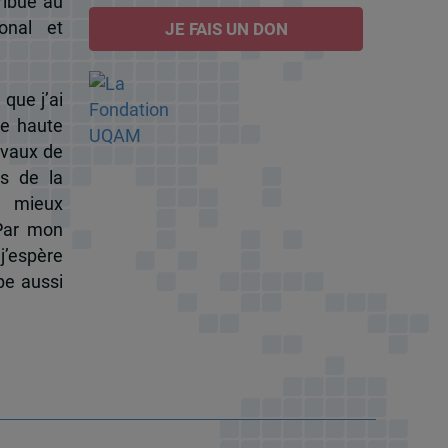
ribue au
onal et
JE FAIS UN DON
 que j’ai
de haute
ravaux de
s de la
à mieux
 Par mon
j’espère
pe aussi