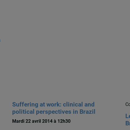
s
Suffering at work: clinical and
Co
political perspectives in Brazil
L
Mardi 22 avril 2014 à 12h30
B