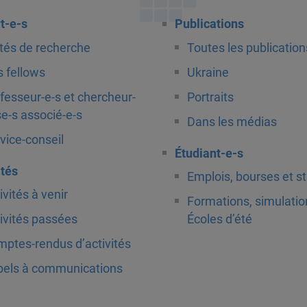
t-e-s
Publications
tés de recherche
Toutes les publication
 fellows
Ukraine
fesseur-e-s et chercheur-
Portraits
e-s associé-e-s
Dans les médias
vice-conseil
Étudiant-e-s
ités
Emplois, bourses et s
ivités à venir
Formations, simulatio
ivités passées
Écoles d’été
ptes-rendus d’activités
els à communications