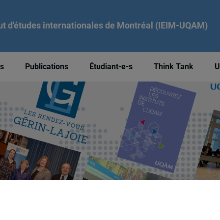
tut d'études internationales de Montréal (IEIM-UQAM)
és
Publications
Étudiant-e-s
Think Tank
U