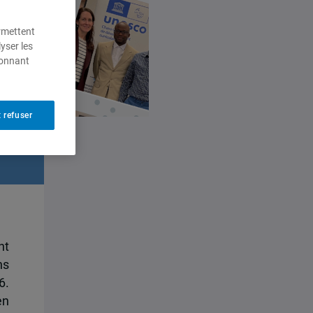
ermettent
yser les
ionnant
 refuser
nt
ns
6.
en