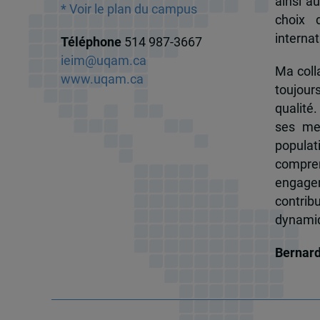
ainsi a
* Voir le plan du campus
choix 
internat
Téléphone
514 987-3667
ieim@uqam.ca
Ma colla
www.uqam.ca
toujour
qualité.
ses me
popula
compren
engagem
contrib
dynamiqu
Bernar