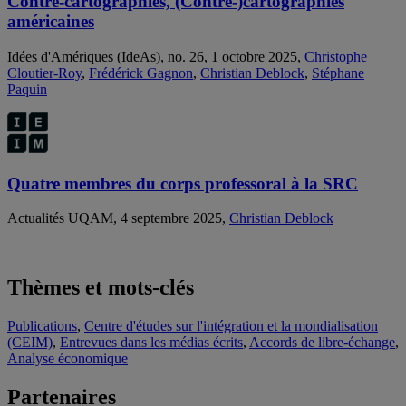
Contre-cartographies, (Contre-)cartographies
américaines
Idées d'Amériques (IdeAs), no. 26, 1 octobre 2025,
Christophe
Cloutier-Roy
,
Frédérick Gagnon
,
Christian Deblock
,
Stéphane
Paquin
Quatre membres du corps professoral à la SRC
Actualités UQAM, 4 septembre 2025,
Christian Deblock
Thèmes et mots-clés
Publications
,
Centre d'études sur l'intégration et la mondialisation
(CEIM)
,
Entrevues dans les médias écrits
,
Accords de libre-échange
,
Analyse économique
Partenaires