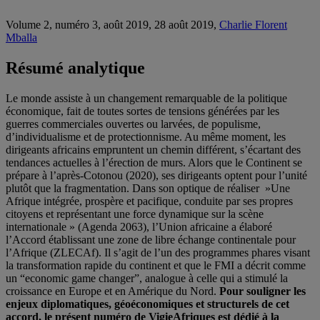
Volume 2, numéro 3, août 2019, 28 août 2019,
Charlie Florent
Mballa
Résumé analytique
Le monde assiste à un changement remarquable de la politique
économique, fait de toutes sortes de tensions générées par les
guerres commerciales ouvertes ou larvées, de populisme,
d’individualisme et de protectionnisme. Au même moment, les
dirigeants africains empruntent un chemin différent, s’écartant des
tendances actuelles à l’érection de murs. Alors que le Continent se
prépare à l’après-Cotonou (2020), ses dirigeants optent pour l’unité
plutôt que la fragmentation. Dans son optique de réaliser »Une
Afrique intégrée, prospère et pacifique, conduite par ses propres
citoyens et représentant une force dynamique sur la scène
internationale » (Agenda 2063), l’Union africaine a élaboré
l’Accord établissant une zone de libre échange continentale pour
l’Afrique (ZLECAf). Il s’agit de l’un des programmes phares visant
la transformation rapide du continent et que le FMI a décrit comme
un “economic game changer”, analogue à celle qui a stimulé la
croissance en Europe et en Amérique du Nord.
Pour souligner les
enjeux diplomatiques, géoéconomiques et structurels de cet
accord, le présent numéro de VigieAfriques est dédié à la