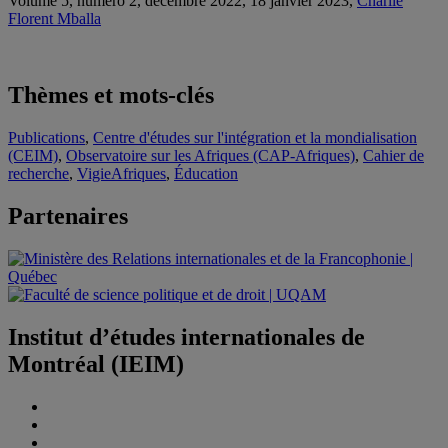
Volume 5, numéro 2, décembre 2022, 18 janvier 2023,
Charlie
Florent Mballa
Thèmes et mots-clés
Publications
,
Centre d'études sur l'intégration et la mondialisation
(CEIM)
,
Observatoire sur les Afriques (CAP-Afriques)
,
Cahier de
recherche
,
VigieAfriques
,
Éducation
Partenaires
Institut d’études internationales de
Montréal (IEIM)