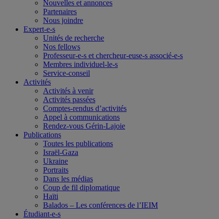
Nouvelles et annonces
Partenaires
Nous joindre
Expert-e-s
Unités de recherche
Nos fellows
Professeur-e-s et chercheur-euse-s associé-e-s
Membres individuel-le-s
Service-conseil
Activités
Activités à venir
Activités passées
Comptes-rendus d’activités
Appel à communications
Rendez-vous Gérin-Lajoie
Publications
Toutes les publications
Israël-Gaza
Ukraine
Portraits
Dans les médias
Coup de fil diplomatique
Haïti
Balados – Les conférences de l’IEIM
Étudiant-e-s