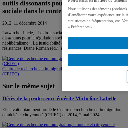
Préférences en matière de témoins
outils dissonants pour la régulation
Nous utilisons des témoins (cookies) 
sociale dans le contexte du néolibéralisme
d’améliorer votre expérience sur le s
statistiques de fréquentation, etc. V
2012, 11 décembre 2014
« Préférences ».
Lamarche, Lucie, «Le droit social et les droits sociaux : des outils
dissonants pour la régulation sociale dans le contexte du
néolibéralisme», La justiciabilité des droits sociaux, vecteurs et
résistances, Diane Roman (éd.), Paris, Pedone, 2012, 119-137.
Centre de recherche en immigration, ethnicité et citoyenneté
(CRIEC)
Sur le même sujet
Décès de la professeure émérite Micheline Labelle
Elle avait notamment fondé le Centre de recherche en immigration,
ethnicité et citoyenneté (CRIEC) en 2014, 2 mai 2024