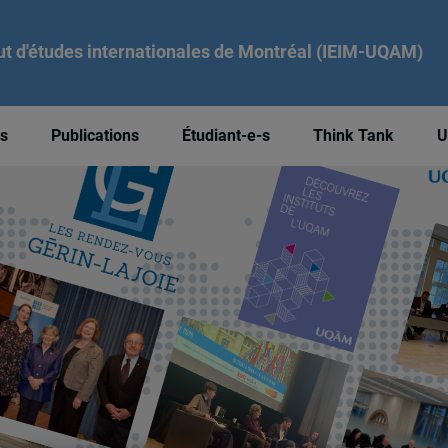
tut d'études internationales de Montréal (IEIM-UQAM)
és
Publications
Étudiant-e-s
Think Tank
U