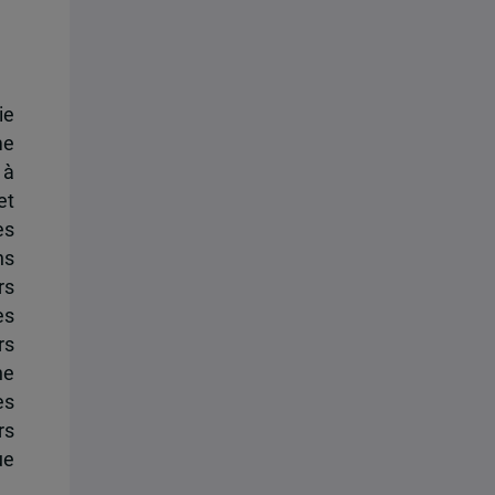
ie
me
 à
et
es
ns
rs
es
rs
ne
es
rs
ue