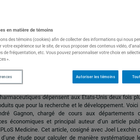
Marc-André Gagnon publie un
ces en matière de témoins
ses promotionnelles des
sons des témoins (cookies) afin de collecter des informations qui nous p
r votre expérience sur le site, de vous proposer des contenus vidéo, d’anal
ceutiques
es de fréquentation, etc. Vous pouvez personnaliser votre choix en sélect
ces ».
érences
Autoriser les témoins
Tout
harmaceutiques dépensent aux États-Unis deux fois pl
oduits que pour la recherche et le développement. Voici 
-André Gagnon, chargé de cours aux départements 
nces économiques et principal auteur d’un article publ
e PLoS Medicine. Cet article, cosigné avec Joel Lexchin 
ts d’une étude pour calculer de manière systématique l