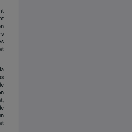
nt
nt
en
rs
es
et
la
es
de
on
t,
le
un
et