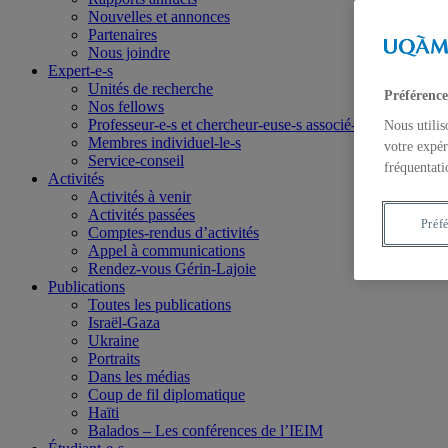
Nouvelles et annonces
Partenaires
Nous joindre
Expert-e-s
Unités de recherche
Préférence
Nos fellows
Professeur-e-s et chercheur-euse-s associé-e-s
Nous utilis
Membres individuel-le-s
votre expér
Service-conseil
fréquentati
Activités
Activités à venir
Activités passées
Préf
Comptes-rendus d’activités
Appel à communications
Rendez-vous Gérin-Lajoie
Publications
Toutes les publications
Israël-Gaza
Ukraine
Portraits
Dans les médias
Coup de fil diplomatique
Haïti
Balados – Les conférences de l’IEIM