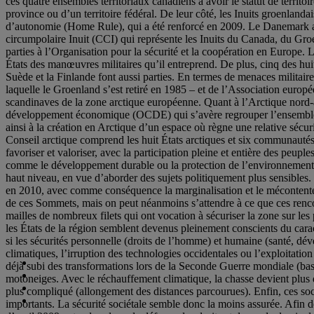
ces quatre ensembles territoriaux canadiens à avoir le statut de territ
province ou d’un territoire fédéral. De leur côté, les Inuits groenla
d’autonomie (Home Rule), qui a été renforcé en 2009. Le Danemark a d
circumpolaire Inuit (CCI) qui représente les Inuits du Canada, du Gr
parties à l’Organisation pour la sécurité et la coopération en Europe. 
États des manœuvres militaires qu’il entreprend. De plus, cinq des hu
Suède et la Finlande font aussi parties. En termes de menaces militaire
laquelle le Groenland s’est retiré en 1985 – et de l’Association eu
scandinaves de la zone arctique européenne. Quant à l’Arctique nord-a
développement économique (OCDE) qui s’avère regrouper l’ensemble de
ainsi à la création en Arctique d’un espace où règne une relative sécu
Conseil arctique comprend les huit États arctiques et six communautés
favoriser et valoriser, avec la participation pleine et entière des peup
comme le développement durable ou la protection de l’environnement et
haut niveau, en vue d’aborder des sujets politiquement plus sensibles
en 2010, avec comme conséquence la marginalisation et le mécontenteme
de ces Sommets, mais on peut néanmoins s’attendre à ce que ces renc
mailles de nombreux filets qui ont vocation à sécuriser la zone sur le
les États de la région semblent devenus pleinement conscients du carac
si les sécurités personnelle (droits de l’homme) et humaine (santé, d
climatiques, l’irruption des technologies occidentales ou l’exploitat
déjà subi des transformations lors de la Seconde Guerre mondiale (bases
motoneiges. Avec le réchauffement climatique, la chasse devient plus di
plus compliqué (allongement des distances parcourues). Enfin, ces soci
importants. La sécurité sociétale semble donc la moins assurée. Afin d