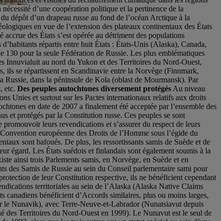
la nécessité d’une coopération politique et la pertinence de la
te du dépôt d’un drapeau russe au fond de l’océan Arctique à la
géologiques en vue de l’extension des plateaux continentaux des États
é accrue des États s’est opérée au détriment des populations
d’habitants répartis entre huit États : États-Unis (Alaska), Canada,
de 130 pour la seule Fédération de Russie. Les plus emblématiques
des Innuvialuit au nord du Yukon et des Territoires du Nord-Ouest,
ils se répartissent en Scandinavie entre la Norvège (Finnmark,
la Russie, dans la péninsule de Kola (oblast de Mourmansk). Par
, etc.
Des peuples autochtones diversement protégés
Au niveau
s Unies et surtout sur les Pactes internationaux relatifs aux droits
autochtones en date de 2007 a finalement été acceptée par l’ensemble des
us et protégés par la Constitution russe. Ces peuples se sont
 promouvoir leurs revendications et s’assurer du respect de leurs
par la Convention européenne des Droits de l’Homme sous l’égide du
taux sont bafoués. De plus, les ressortissants samis de Suède et de
ur égard. Les États suédois et finlandais sont également soumis à la
xiste ainsi trois Parlements samis, en Norvège, en Suède et en
nts des Samis de Russie au sein du Conseil parlementaire sami pour
rotection de leur Constitution respective, ils ne bénéficient cependant
ndications territoriales au sein de l’Alaska (Alaska Native Claims
its canadiens bénéficient d’Accords similaires, plus ou moins larges,
our le Nunavik), avec Terre-Neuve-et-Labrador (Nunatsiavut depuis
ché des Territoires du Nord-Ouest en 1999). Le Nunavut est le seul de