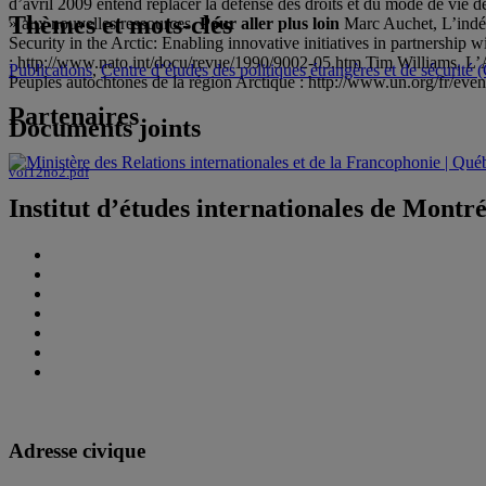
d’avril 2009 entend replacer la défense des droits et du mode de vie d
Thèmes et mots-clés
» aux nouvelles ressources.
Pour aller plus loin
Marc Auchet, L’indép
Security in the Arctic: Enabling innovative initiatives in partnersh
: http://www.nato.int/docu/revue/1990/9002-05.htm Tim Williams, L’
Publications
,
Centre d’études des politiques étrangères et de sécurit
Peuples autochtones de la région Arctique : http://www.un.org/fr/ev
Partenaires
Documents joints
vol12no2.pdf
Institut d’études internationales de Montr
Adresse civique