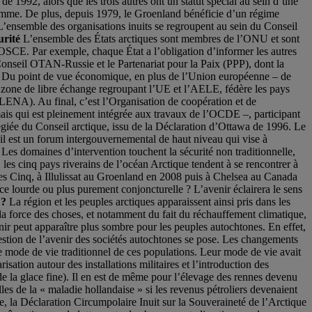
e 1992, alors que les trois autres ont un statut spécial au sein d’une
’Homme. De plus, depuis 1979, le Groenland bénéficie d’un régime
’ensemble des organisations inuits se regroupent au sein du Conseil
urité
L’ensemble des États arctiques sont membres de l’ONU et sont
 l’OSCE. Par exemple, chaque État a l’obligation d’informer les autres
Conseil OTAN-Russie et le Partenariat pour la Paix (PPP), dont la
isée. Du point de vue économique, en plus de l’Union européenne – de
 zone de libre échange regroupant l’UE et l’AELE, fédère les pays
ALENA). Au final, c’est l’Organisation de coopération et de
is qui est pleinement intégrée aux travaux de l’OCDE –, participant
légiée du Conseil arctique, issu de la Déclaration d’Ottawa de 1996. Le
il est un forum intergouvernemental de haut niveau qui vise à
. Les domaines d’intervention touchent la sécurité non traditionnelle,
es cinq pays riverains de l’océan Arctique tendent à se rencontrer à
des Cinq, à Illulissat au Groenland en 2008 puis à Chelsea au Canada
e lourde ou plus purement conjoncturelle ? L’avenir éclairera le sens
 ?
La région et les peuples arctiques apparaissent ainsi pris dans les
 la force des choses, et notamment du fait du réchauffement climatique,
nir peut apparaître plus sombre pour les peuples autochtones. En effet,
estion de l’avenir des sociétés autochtones se pose. Les changements
e mode de vie traditionnel de ces populations. Leur mode de vie avait
ation autour des installations militaires et l’introduction des
 de la glace fine). Il en est de même pour l’élevage des rennes devenu
es de la « maladie hollandaise » si les revenus pétroliers devenaient
e, la Déclaration Circumpolaire Inuit sur la Souveraineté de l’Arctique