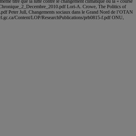
même titre que la lutte contre le changement climatique ou la « course
f/Chronique_2_Decembre_2010.pdf Lori-A. Crowe, The Politics of
2011.pdf Peter Jull, Changements sociaux dans le Grand Nord de l’OTAN
.parl.gc.ca/Content/LOP/ResearchPublications/prb0815-f.pdf ONU,