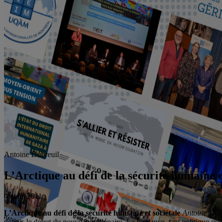
Antoine Dubreuil
L’Arctique au défi de la sécurité humaine e
4 mars 2011
L’Arctique au défi de la sécurité humaine et sociétale
Antoine Dubr
depuis le début du nouveau millénaire. La tendance, tant politique que 