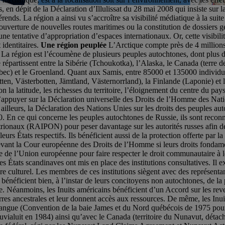
its, en dépit de la Déclaration d’Illulissat du 28 mai 2008 qui insiste sur 
ends. La région a ainsi vu s’accroître sa visibilité médiatique à la sui
ouverture de nouvelles routes maritimes ou la constitution de dossiers 
 tentative d’appropriation d’espaces internationaux. Or, cette visibilit
identitaires.
Une région peuplée
L’Arctique compte près de 4 millions 
La région est l’écoumène de plusieurs peuples autochtones, dont plus 
e répartissent entre la Sibérie (Tchoukotka), l’Alaska, le Canada (terre 
) et le Groenland. Quant aux Samis, entre 85000 et 135000 individus, 
n, Västerbotten, Jämtland, Västernorrland), la Finlande (Laponie) et 
n la latitude, les richesses du territoire, l’éloignement du centre du pays
’appuyer sur la Déclaration universelle des Droits de l’Homme des Nation
ar ailleurs, la Déclaration des Nations Unies sur les droits des peuples 
0. En ce qui concerne les peuples autochtones de Russie, ils sont reconn
trionaux (RAIPON) pour peser davantage sur les autorités russes afin de
 leurs États respectifs. Ils bénéficient aussi de la protection offerte 
vant la Cour européenne des Droits de l’Homme si leurs droits fondamen
e de l’Union européenne pour faire respecter le droit communautaire à le
 États scandinaves ont mis en place des institutions consultatives. Il e
e culturel. Les membres de ces institutions siègent avec des représenta
néficient bien, à l’instar de leurs concitoyens non autochtones, de la p
e. Néanmoins, les Inuits américains bénéficient d’un Accord sur les reve
erres ancestrales et leur donnent accès aux ressources. De même, les Inu
 la langue (Convention de la baie James et du Nord québécois de 1975 p
nuvialuit en 1984) ainsi qu’avec le Canada (territoire du Nunavut, déta