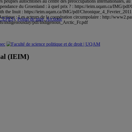
es peuples autochtones au centre des préoccupations internationales, au 
endance du Groenland : à quel prix ? : https://ieim.uqam.ca/IMG/pd
ip with the Inuit : https://ieim.uqam.ca/IMG/pdf/Chronique_4_Fevrier_
Arctique : Les acteurs de la coopération circumpolaire : http://www2
é (CEPES)
,
Points de mire
,
Arctique
ents/indigenousday/pdf/Indigenous_Arctic_Fr.pdf
éal (IEIM)