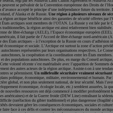
oire fédéral, régi par les Nunavut Land Claims Agreement et Nunavut Act d
ndais peuvent se prévaloir de la Convention européenne des Droits de l
’avance accepté le principe d’une indépendance future du territoire. L
oenland, d’Alaska et de Russie.
Une région à plusieurs niveaux de séc
La région arctique bénéficie ainsi des garanties de sécurité offertes par
it États arctiques sont membres de l’OTAN. La Russie y est liée par le 
s traditionnelles, la région arctique est ainsi relativement bien stabil
ropéenne de libre-échange (AELE), l’Espace économique européen (EEE),
méricain, il fait partie de l’Accord de libre-échange nord-américain (
s États arctiques – à l’exception de la Russie en cours d’adhésion ma
rité économique et sociale. L’Arctique est surtout la zone d’action privi
 autochtones représentées par leurs organisations respectives. Le Conse
les autochtones, la coopération et la coordination entre les États membres
 des populations autochtones. De plus, en marge du Conseil arctique, l
. Cette volonté récente s’est matérialisée avec l’apparition de Sommets 
nt des autres acteurs de la région arctique. Assiste-t-on à une tendanc
ontres se pérennisent.
Un millefeuille sécuritaire vraiment sécurisant
s plans politique, économique, militaire, environnemental et humain. Par
tère global, et non plus seulement national, de leur sécurité. Mais l’ave
éveloppement économique, écologie locale, etc.) semblent assurées, la qu
ion de nouvelles ressources ont déjà commencé à modifier profondément l
 américaines) et de la Guerre froide (DEW Line) entraînant la sédentaris
fficile (raréfaction du gibier traditionnel) et plus dangereuse (fragilité
étés devraient gérer les conséquences économiques, sociales et culturell
e faire face à ces défis et contrer les méconnaissances du monde arctiqu