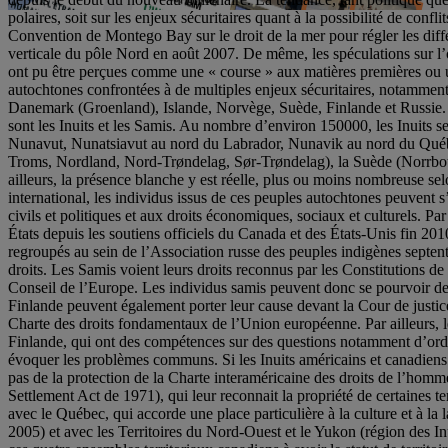
polaires, soit sur les enjeux sécuritaires quant à la possibilité de confl
Convention de Montego Bay sur le droit de la mer pour régler les différ
verticale du pôle Nord en août 2007. De même, les spéculations sur l’
ont pu être perçues comme une « course » aux matières premières ou une
autochtones confrontées à de multiples enjeux sécuritaires, notamment 
Danemark (Groenland), Islande, Norvège, Suède, Finlande et Russie. 
sont les Inuits et les Samis. Au nombre d’environ 150000, les Inuits s
Nunavut, Nunatsiavut au nord du Labrador, Nunavik au nord du Québec
Troms, Nordland, Nord-Trøndelag, Sør-Trøndelag), la Suède (Norrbotte
ailleurs, la présence blanche y est réelle, plus ou moins nombreuse selo
international, les individus issus de ces peuples autochtones peuvent s
civils et politiques et aux droits économiques, sociaux et culturels. P
États depuis les soutiens officiels du Canada et des États-Unis fin 201
regroupés au sein de l’Association russe des peuples indigènes septen
droits. Les Samis voient leurs droits reconnus par les Constitutions de
Conseil de l’Europe. Les individus samis peuvent donc se pourvoir de
Finlande peuvent également porter leur cause devant la Cour de justic
Charte des droits fondamentaux de l’Union européenne. Par ailleurs, les
Finlande, qui ont des compétences sur des questions notamment d’ordr
évoquer les problèmes communs. Si les Inuits américains et canadiens bé
pas de la protection de la Charte interaméricaine des droits de l’homm
Settlement Act de 1971), qui leur reconnait la propriété de certaines t
avec le Québec, qui accorde une place particulière à la culture et à
2005) et avec les Territoires du Nord-Ouest et le Yukon (région des I