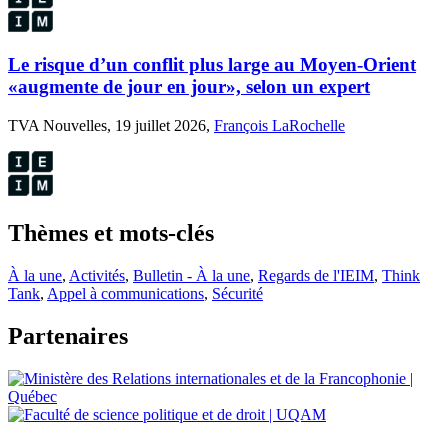
Le risque d’un conflit plus large au Moyen-Orient
«augmente de jour en jour», selon un expert
TVA Nouvelles, 19 juillet 2026,
François LaRochelle
Thèmes et mots-clés
À la une
,
Activités
,
Bulletin - À la une
,
Regards de l'IEIM
,
Think
Tank
,
Appel à communications
,
Sécurité
Partenaires