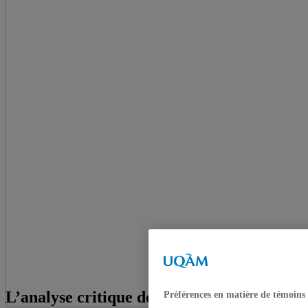
L’analyse critique des enjeux sociaux et
Préférences en matière de témoins