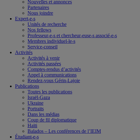
Nouvelles et annonces
Partenaires
Nous joindre
Expert-e-s
Unités de recherche
Nos fellows
Professeur-e-s et chercheur-euse-s associé-e-s
Membres individuel-le-s
Service-conseil
Activités
Activités à venir
Activités passées
Comptes-rendus d’activités
Appel à communications
Rendez-vous Gérin-Lajoie
Publications
Toutes les publications
Israël-Gaza
Ukraine
Portraits
Dans les médias
Coup de fil diplomatique
Haïti
Balados – Les conférences de l’IEIM
Étudiant-e-s