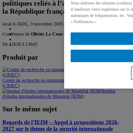
politiques reliés à l’appel des indigènes de
Nous utilisons des témoins (cookies) 
d’améliorer votre expérience sur le s
la République française
statistiques de fréquentation, etc. V
« Préférences ».
local A-5020,, 3 novembre 2005
Conférence de
Olivier Le Cour Grandmaison
De 12h30 à 13h45
Produit par
Centre de recherche en immigration, ethnicité et citoyenneté
(CRIEC)
Institut
d'études internationales de Montréal (IEIM)
Sur le même sujet
Regards de l’IEIM – Appel à propositions 2026-
2027 sur le thème de la sécurité internationale