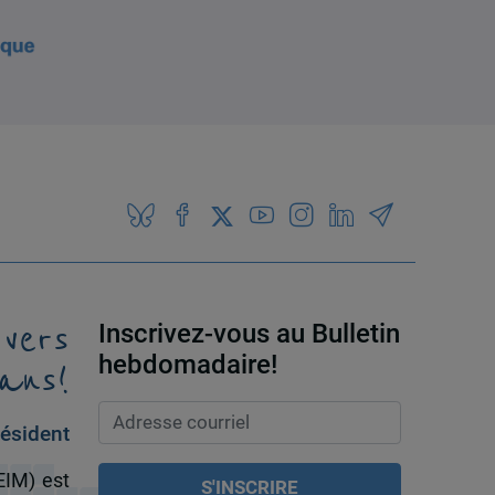
 vers
Inscrivez-vous au Bulletin
ans!
hebdomadaire!
ésident
EIM) est