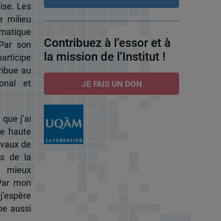
ise. Les
e milieu
omatique
Contribuez à l’essor et à
 Par son
la mission de l’Institut !
participe
ribue au
onal et
JE FAIS UN DON
 que j’ai
de haute
ravaux de
s de la
à mieux
 Par mon
j’espère
pe aussi