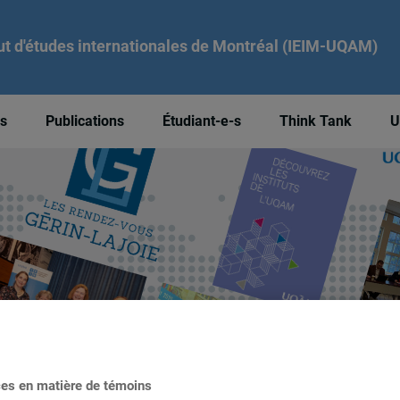
tut d'études internationales de Montréal (IEIM-UQAM)
és
Publications
Étudiant-e-s
Think Tank
U
ces en matière de témoins