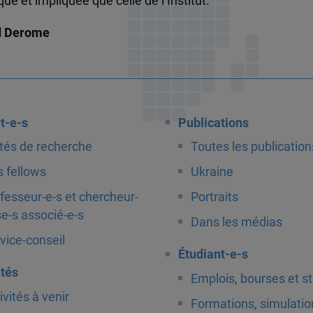
e et impliquée que celle de l’Institut.
d Derome
t-e-s
Publications
tés de recherche
Toutes les publication
 fellows
Ukraine
fesseur-e-s et chercheur-
Portraits
e-s associé-e-s
Dans les médias
vice-conseil
Étudiant-e-s
ités
Emplois, bourses et s
ivités à venir
Formations, simulatio