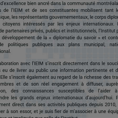
 d’excellence bien ancré dans la communauté montréala
és de l’IEIM et de ses constituantes mobilisent tant l
que, les représentants gouvernementaux, le corps dipl
 citoyens intéressés par les enjeux internationaux.
e partenaires privés, publics et institutionnels, l’Institut 
u développement de la « diplomatie du savoir » et cont
de politiques publiques aux plans municipal, nati
ional.
boration avec l’IEIM s’inscrit directement dans le souci
s eu de livrer au public une information pertinente et 
 Elle s’inscrit également au regard de la richesse des t
mbres et de son réel engagement à diffuser, auprè
tion, des connaissances susceptibles de l’aider 
dre les grands enjeux internationaux d’aujourd’hui.
ent direct dans ses activités publiques depuis 2010, 
uer à son essor, et je suis fier de m’associer à une équi