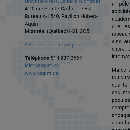
Université du Québec à Montréal
un pôle
400, rue Sainte-Catherine Est
activit
Bureau A-1540, Pavillon Hubert-
académi
Aquin
que les
Montréal (Québec) H2L 3C5
réseau d
ainsi a
* Voir le plan du campus
choix 
internat
Téléphone
514 987-3667
ieim@uqam.ca
Ma colla
www.uqam.ca
toujour
qualité.
ses me
popula
compren
engagem
contrib