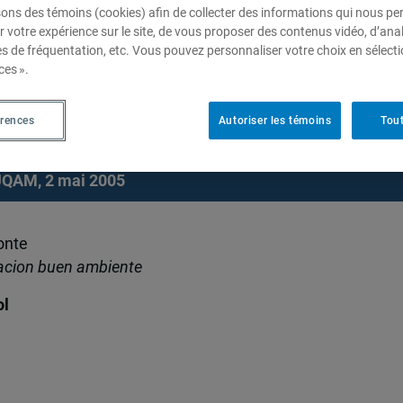
sons des témoins (cookies) afin de collecter des informations qui nous p
r votre expérience sur le site, de vous proposer des contenus vidéo, d’anal
es de fréquentation, etc. Vous pouvez personnaliser votre choix en sélect
ces ».
colombiens: le cas de la régio
érences
Autoriser les témoins
Tout
 UQAM, 2 mai 2005
onte
acion buen ambiente
ol