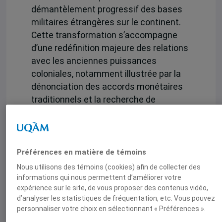
démantèlement progressif des bases
militaires étrangères sur le continent.
Cette transformation s’accompagne
d’une redéfinition majeure des relations
avec les anciennes puissances
coloniales, notamment illustrée par la
dénonciation des accords monétaires
traditionnels et la recherche de
nouveaux modèles de coopération
économique. Dans ce paysage dont
l’émergence de nouvelles générations
de dirigeants politiques pousse à la
Préférences en matière de témoins
transformation, la présence croissante
Nous utilisons des témoins (cookies) afin de collecter des
de la Chine à travers l’Initiative de La
informations qui nous permettent d’améliorer votre
expérience sur le site, de vous proposer des contenus vidéo,
nouvelle route de la soie et l’influence
d’analyser les statistiques de fréquentation, etc. Vous pouvez
grandissante de la Russie,
personnaliser votre choix en sélectionnant « Préférences ».
particulièrement dans le domaine