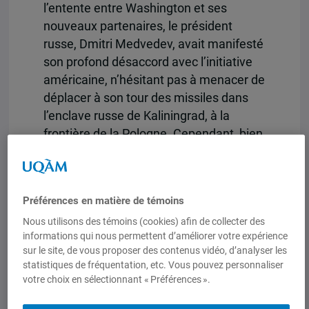
l’entente entre Washington et ses
nouveaux partenaires, le président
russe, Dmitri Medvedev, avait manifesté
son profond désaccord avec l’initiative
américaine, n’hésitant pas à menacer de
déplacer à son tour des missiles dans
l’enclave russe de Kaliningrad, à la
frontière de la Pologne. Cependant, bien
que l’interruption du projet américain ait
été saluée par Moscou, l’épisode des
défenses antimissile en Europe n’a
Préférences en matière de témoins
probablement pas connu son
Nous utilisons des témoins (cookies) afin de collecter des
dénouement final. En effet, le
informations qui nous permettent d’améliorer votre expérience
développement du programme Aegis,
sur le site, de vous proposer des contenus vidéo, d’analyser les
dont certaines composantes devront
statistiques de fréquentation, etc. Vous pouvez personnaliser
être déployées au sol, pourrait faire
votre choix en sélectionnant « Préférences ».
naître un nouveau contentieux entre les