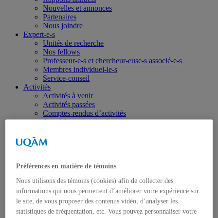
Nouvelles et annonces
Partenaires
Nous joindre
Expert-e-s
Unités de recherche
Nos fellows
Professeur-e-s et chercheur-euse-s associé-e-s
Membres individuel-le-s
Service-conseil
Activités
Activités à venir
Activités passées
Comptes-rendus d’activités
Appel à communications
Rendez-vous Gérin-Lajoie
Publications
Toutes les publications
Israël-Gaza
Ukraine
Préférences en matière de témoins
Portraits
Nous utilisons des témoins (cookies) afin de collecter des
Dans les médias
informations qui nous permettent d’améliorer votre expérience sur
Coup de fil diplomatique
Haïti
le site, de vous proposer des contenus vidéo, d’analyser les
Balados – Les conférences de l’IEIM
statistiques de fréquentation, etc. Vous pouvez personnaliser votre