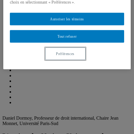
Étudiant-e-s
choix en sélectionnant « Préférences ».
Emplois, bourses et stages
Formations, simulations et Écoles d’été
Think Tank
Autoriser les témoins
Centre de réflexion de l’IEIM
Récentes réalisations
Fellows de l’IEIM
Tout refuser
Regards de l’IEIM
Un seul monde
Blogue Un seul monde
Publications
Préférences
Partenaires
Comité scientifique
Daniel Dormoy, Professeur de droit international, Chaire Jean
Monnet, Université Paris-Sud