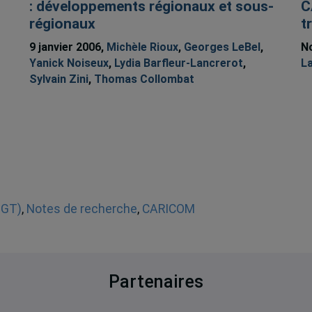
: développements régionaux et sous-
C
régionaux
t
9 janvier 2006,
Michèle Rioux
,
Georges LeBel
,
No
Yanick Noiseux
,
Lydia Barfleur-Lancrerot
,
L
Sylvain Zini
,
Thomas Collombat
GGT)
,
Notes de recherche
,
CARICOM
Partenaires