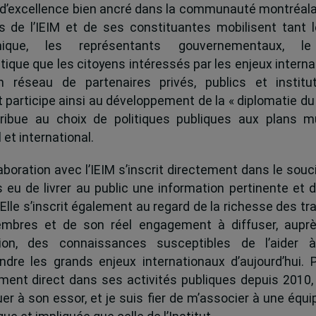
 d’excellence bien ancré dans la communauté montréala
és de l’IEIM et de ses constituantes mobilisent tant l
ique, les représentants gouvernementaux, l
tique que les citoyens intéressés par les enjeux interna
 réseau de partenaires privés, publics et institut
ut participe ainsi au développement de la « diplomatie du
ribue au choix de politiques publiques aux plans mu
 et international.
boration avec l’IEIM s’inscrit directement dans le souci
s eu de livrer au public une information pertinente et 
 Elle s’inscrit également au regard de la richesse des t
mbres et de son réel engagement à diffuser, auprè
tion, des connaissances susceptibles de l’aider 
dre les grands enjeux internationaux d’aujourd’hui.
ent direct dans ses activités publiques depuis 2010, 
uer à son essor, et je suis fier de m’associer à une équi