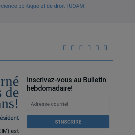
urné
Inscrivez-vous au Bulletin
hebdomadaire!
s de
ans!
ésident
EIM) est