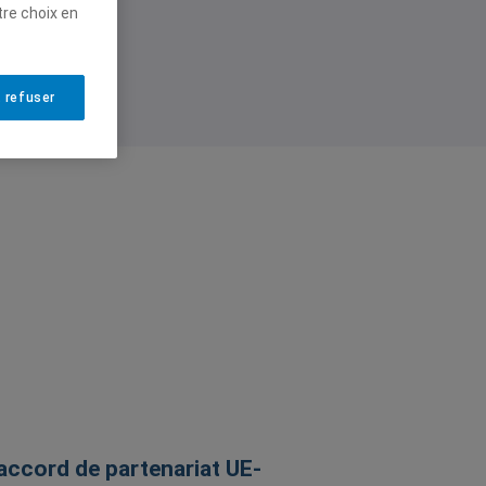
tre choix en
 refuser
’accord de partenariat UE-