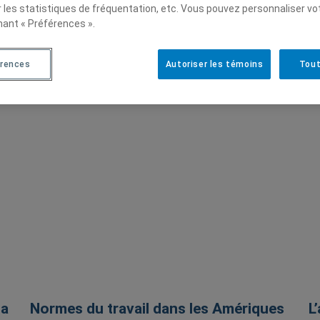
r les statistiques de fréquentation, etc. Vous pouvez personnaliser vo
nant « Préférences ».
érences
Autoriser les témoins
Tout
la
Normes du travail dans les Amériques
L