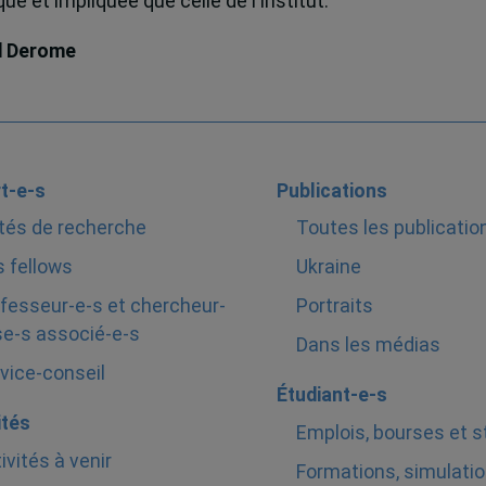
e et impliquée que celle de l’Institut.
d Derome
t-e-s
Publications
tés de recherche
Toutes les publicatio
 fellows
Ukraine
fesseur-e-s et chercheur-
Portraits
e-s associé-e-s
Dans les médias
vice-conseil
Étudiant-e-s
ités
Emplois, bourses et 
ivités à venir
Formations, simulatio