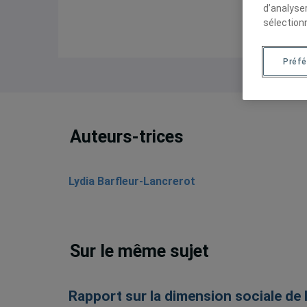
d’analyse
sélection
Préf
Auteurs-trices
Lydia Barfleur-Lancrerot
Sur le même sujet
Rapport sur la dimension sociale de 