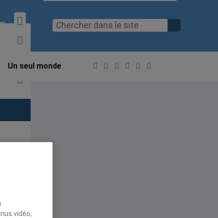
M)
Un seul monde
ce
du
s
enus vidéo,