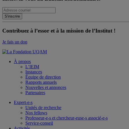
Contribuez à l’essor et à la mission de l’Institut !
Je fais un don
À propos
L’IEIM
Instances
Équipe de direction
Rapports annuels
Nouvelles et annonces
Partenaires
Expert-e-s
Unités de recherche
Nos fellows
Professeur-e-s et chercheur-euse-s associé-e-s
Service-conseil
Activités