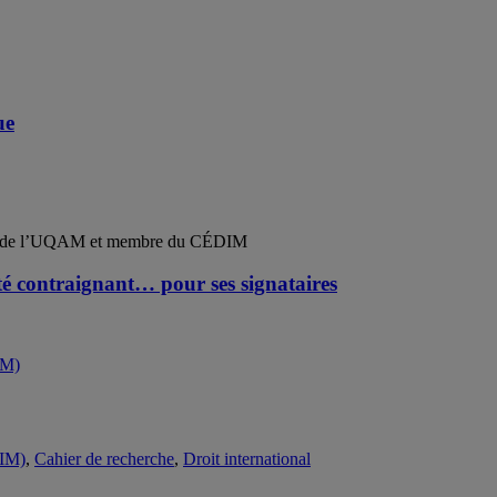
ue
ues de l’UQAM et membre du CÉDIM
ité contraignant… pour ses signataires
EIM)
,
Cahier de recherche
,
Droit international