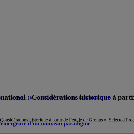
rnational : Considérations historique à part
es sur le droit international et la mondialisation (CÉDIM)
 Considérations historique à partir de l’étude de Grotius », Selected Pr
s l’émergence d’un nouveau paradigme