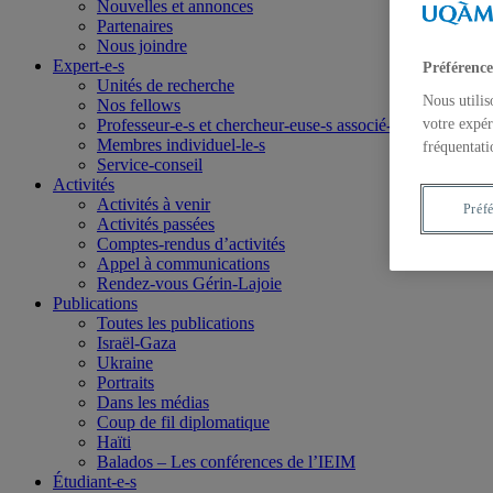
Nouvelles et annonces
Partenaires
Nous joindre
Expert-e-s
Préférence
Unités de recherche
Nous utilis
Nos fellows
votre expér
Professeur-e-s et chercheur-euse-s associé-e-s
Membres individuel-le-s
fréquentati
Service-conseil
Activités
Activités à venir
Préf
Activités passées
Comptes-rendus d’activités
Appel à communications
Rendez-vous Gérin-Lajoie
Publications
Toutes les publications
Israël-Gaza
Ukraine
Portraits
Dans les médias
Coup de fil diplomatique
Haïti
Balados – Les conférences de l’IEIM
Étudiant-e-s