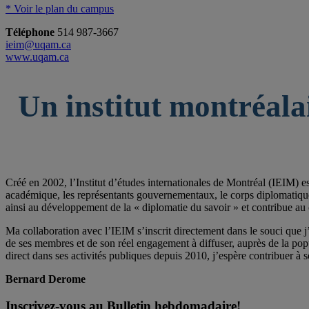
* Voir le plan du campus
Téléphone
514 987-3667
ieim@uqam.ca
www.uqam.ca
Un institut montréala
Créé en 2002, l’Institut d’études internationales de Montréal (IEIM) e
académique, les représentants gouvernementaux, le corps diplomatique qu
ainsi au développement de la « diplomatie du savoir » et contribue au 
Ma collaboration avec l’IEIM s’inscrit directement dans le souci que j’
de ses membres et de son réel engagement à diffuser, auprès de la po
direct dans ses activités publiques depuis 2010, j’espère contribuer à s
Bernard Derome
Inscrivez-vous au Bulletin hebdomadaire!