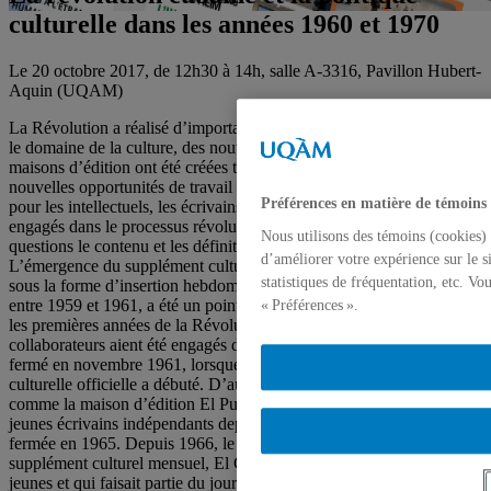
culturelle dans les années 1960 et 1970
Le 20 octobre 2017, de 12h30 à 14h, salle A-3316, Pavillon Hubert-
Aquin (UQAM)
La Révolution a réalisé d’importantes transformations à Cuba. Dans
le domaine de la culture, des nouvelles institutions, publications et
maisons d’édition ont été créées tout au long des années 1960. Des
nouvelles opportunités de travail et de publication sont apparues
Préférences en matière de témoins
pour les intellectuels, les écrivains et les artistes cubains qui se sont
engagés dans le processus révolutionnaire et qui ont remis en
Nous utilisons des témoins (cookies) 
questions le contenu et les définitions de la politique culturelle.
d’améliorer votre expérience sur le s
L’émergence du supplément culturel Lunes de Revolución, diffusé
statistiques de fréquentation, etc. V
sous la forme d’insertion hebdomadaire dans le journal Revolución
entre 1959 et 1961, a été un point de repère culturel important dans
« Préférences ».
les premières années de la Révolution. Cependant, malgré que ses
collaborateurs aient été engagés dans la Révolution, Lunes a été
fermé en novembre 1961, lorsque la définition d’une politique
culturelle officielle a débuté. D’autres publications ont émergé,
comme la maison d’édition El Puente, qui a réuni un groupe de
jeunes écrivains indépendants depuis 1961, mais a également été
fermée en 1965. Depuis 1966, le gouvernement cubain a créé un
supplément culturel mensuel, El Caimán Barbudo, destiné aux
jeunes et qui faisait partie du journal Juventud Rebelde de la Unión