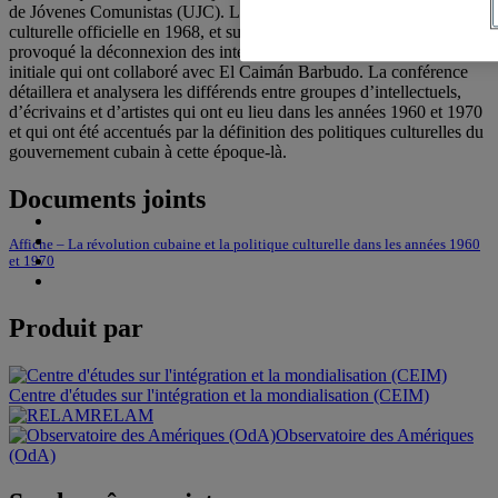
de Jóvenes Comunistas (UJC). Les changements dans la politique
culturelle officielle en 1968, et surtout après 1971, ont également
provoqué la déconnexion des intellectuels et écrivains de l’équipe
initiale qui ont collaboré avec El Caimán Barbudo. La conférence
détaillera et analysera les différends entre groupes d’intellectuels,
d’écrivains et d’artistes qui ont eu lieu dans les années 1960 et 1970
et qui ont été accentués par la définition des politiques culturelles du
gouvernement cubain à cette époque-là.
Documents joints
Affiche – La révolution cubaine et la politique culturelle dans les années 1960
et 1970
Produit par
Centre d'études sur l'intégration et la mondialisation (CEIM)
RELAM
Observatoire des Amériques
(OdA)