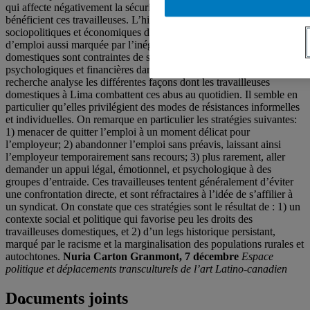
qui affecte négativement la sécurité et les conditions de travail dont
bénéficient ces travailleuses. L’historique de profondes inégalités
sociopolitiques et économiques du pays favorise une dynamique
d’emploi aussi marquée par l’inégalité, où les travailleuses
domestiques sont contraintes de subir des violences physiques,
psychologiques et financières dans leur milieu de travail. La
recherche analyse les différentes façons dont les travailleuses
domestiques à Lima combattent ces abus au quotidien. Il semble en
particulier qu’elles privilégient des modes de résistances informelles
et individuelles. On remarque en particulier les stratégies suivantes:
1) menacer de quitter l’emploi à un moment délicat pour
l’employeur; 2) abandonner l’emploi sans préavis, laissant ainsi
l’employeur temporairement sans recours; 3) plus rarement, aller
demander un appui légal, émotionnel, et psychologique à des
groupes d’entraide. Ces travailleuses tentent généralement d’éviter
une confrontation directe, et sont réfractaires à l’idée de s’affilier à
un syndicat. On constate que ces stratégies sont le résultat de : 1) un
contexte social et politique qui favorise peu les droits des
travailleuses domestiques, et 2) d’un legs historique persistant,
marqué par le racisme et la marginalisation des populations rurales et
autochtones.
Nuria Carton Granmont, 7 décembre
Espace
politique et déplacements transculturels de l’art Latino-canadien
Documents joints