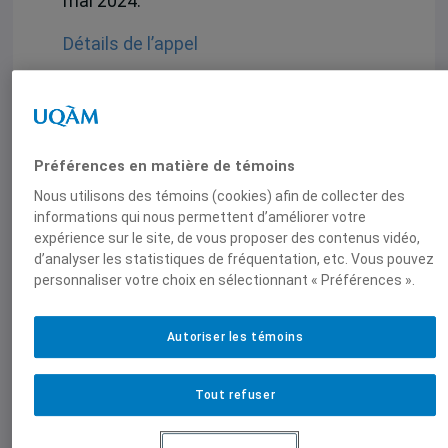
mai 2024.
Détails de l’appel
À propos de la revue
La Revue Œconomia Humana est une
revue académique généraliste
Préférences en matière de témoins
francophone en format numérique et
Nous utilisons des témoins (cookies) afin de collecter des
papier créée en 2023. Elle est une
informations qui nous permettent d’améliorer votre
extension du
bulletin Œconomia
expérience sur le site, de vous proposer des contenus vidéo,
Humana
, lui-même lancé en 2002 par
d’analyser les statistiques de fréquentation, etc. Vous pouvez
personnaliser votre choix en sélectionnant « Préférences ».
l’ancienne Chaire de responsabilité
sociale et de développement durable de
l’ESG UQAM, devenue le CRSDD.
Autoriser les témoins
En savoir plus
Tout refuser