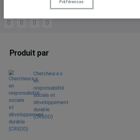
Préférences
Produit par
Chercheur.e.s
en
responsabilité
sociale et
développement
durable
(CRSDD)