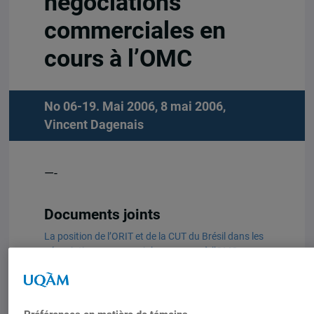
négociations
commerciales en
cours à l’OMC
No 06-19. Mai 2006, 8 mai 2006,
Vincent Dagenais
—-
Documents joints
La position de l’ORIT et de la CUT du Brésil dans les
négociations commerciales en cours à l’OMC