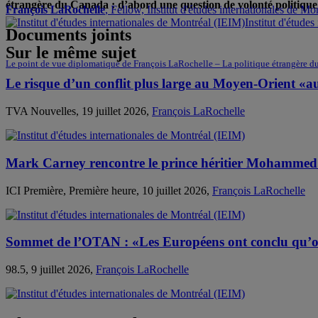
étrangère du Canada : d’abord une question de volonté politique
François LaRochelle
, Fellow, Institut d'études internationales de M
Institut d'étude
Documents joints
Sur le même sujet
Le point de vue diplomatique de François LaRochelle – La politique étrangère d
Le risque d’un conflit plus large au Moyen-Orient «a
TVA Nouvelles, 19 juillet 2026,
François LaRochelle
Mark Carney rencontre le prince héritier Mohammed
ICI Première, Première heure, 10 juillet 2026,
François LaRochelle
Sommet de l’OTAN : «Les Européens ont conclu qu’on
98.5, 9 juillet 2026,
François LaRochelle