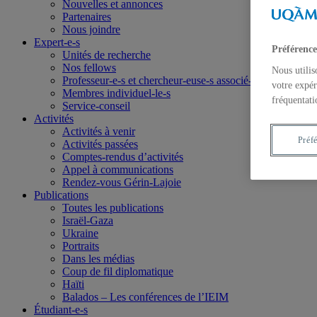
Nouvelles et annonces
Partenaires
Nous joindre
Expert-e-s
Préférence
Unités de recherche
Nos fellows
Nous utilis
Professeur-e-s et chercheur-euse-s associé-e-s
votre expér
Membres individuel-le-s
fréquentati
Service-conseil
Activités
Activités à venir
Préf
Activités passées
Comptes-rendus d’activités
Appel à communications
Rendez-vous Gérin-Lajoie
Publications
Toutes les publications
Israël-Gaza
Ukraine
Portraits
Dans les médias
Coup de fil diplomatique
Haïti
Balados – Les conférences de l’IEIM
Étudiant-e-s