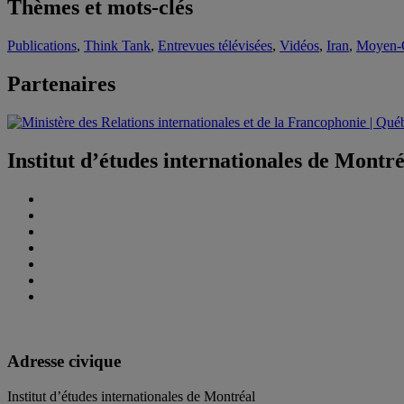
Thèmes et mots-clés
Publications
,
Think Tank
,
Entrevues télévisées
,
Vidéos
,
Iran
,
Moyen-O
Partenaires
Institut d’études internationales de Montr
Adresse civique
Institut d’études internationales de Montréal