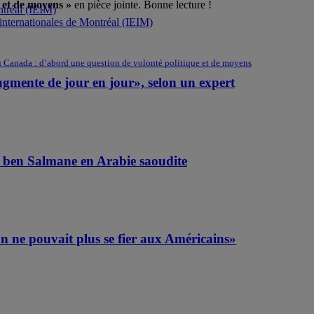
 et de moyens »
en pièce jointe. Bonne lecture !
ontréal (IEIM)
s internationales de Montréal (IEIM)
u Canada : d’abord une question de volonté politique et de moyens
ugmente de jour en jour», selon un expert
 ben Salmane en Arabie saoudite
 ne pouvait plus se fier aux Américains»