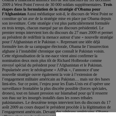
2009 à West Point l’envoi de 30 000 soldats supplémentaires.
Trois
étapes dans la formulation de la stratégie d’Obama pour
l’Afghanistan
Aussi médiatique soit-il, le discours de West Point ne
constitue qu’un axe de la stratégie mise en place par Obama depuis
son investiture. Cette stratégie s’est plus particulièrement formulée
en trois temps, chacun marqué par un discours présidentiel. Le
premier temps intervient lors du discours du 27 mars 2009 et permet
au président de redéfinir la menace autour d’une « nouvelle stratégie
pour l’Afghanistan et le Pakistan ». Reprenant une idée déjà
formulée lors de sa campagne électorale, Obama lie l’insurrection
afghane à l’instabilité chronique que connaît le Pakistan voisin.
Cette régionalisation de la me-nace vient ainsi confirmer la
nomination deux mois plus tôt de Richard Holbrooke comme
envoyé spécial du président pour l’Afghanistan et le Pakistan.
Popularisée avec le néologisme « AfPak », l’annonce d’une
nouvelle stratégie ouvre également la voie à l’extension de
l’engagement militaire américain au Pakistan… mais sur des bases
limi-tées. Sur ce point, l’enjeu pour les États-Unis est d’opérer une
surveillance frontalière la plus discrète possible (forces spéciales,
drones), tout en faisant pression sur Islamabad pour qu’il resserre
son étau sur les insurgés installés dans les zones tribales
pakistanaises. Le deuxième temps intervient lors du discours du 17
août 2009 au cours duquel le président procède à la légitimation de
l’engagement américain. Devant des vétérans américains, Obama