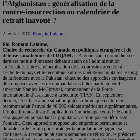
l’Afghanistan : généralisation de la
contre-insurrection ou calendrier de
retrait inavoué ?
2 février 2010,
Romain Lalanne
Par Romain Lalanne,
Chaire de recherche du Canada en politiques étrangère et de
défense canadiennes de l’UQAM.
L’Afghanistan a donné lieu ces
derniers mois à d’intenses débats au sein de l’administration
américaine. Entre la généralisation de la contre-insurrection à
l’échelle du pays et le recentrage sur des opérations militaires le long
de la frontière avec le Pakistan, chacune des approches envisagées a
dû composer avec les recommandations faites par le général
américain Stanley McChrystal, commandant de la Force
internationale d’assistance à la sécurité (FIAS). En septembre
dernier, c’est face à une situation jugée critique que ce dernier
recommandait l’envoi de 40 000 soldats américains supplémentaires.
L’objectif reposait sur l’application d’un principe central : le conflit
sera gagné en persuadant la population, et non pas en détruisant
l’ennemi. Cette approche suppose une empreinte permanente et
durable sur le terrain pour protéger la population et gagner sa
confiance. Au terme de plusieurs semaines de réflexion, le président
Obama a finalement annoncé lors de son discours du 1er décembre