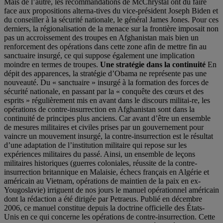
Mais de l’autre, les recommandations de McChrystal ont dû faire
face aux propositions alterna-tives du vice-président Joseph Biden et
du conseiller à la sécurité nationale, le général James Jones. Pour ces
derniers, la régionalisation de la menace sur la frontière imposait non
pas un accroissement des troupes en Afghanistan mais bien un
renforcement des opérations dans cette zone afin de mettre fin au
sanctuaire insurgé, ce qui suppose également une implication
moindre en termes de troupes.
Une stratégie dans la continuité
En
dépit des apparences, la stratégie d’Obama ne représente pas une
nouveauté. Du « sanctuaire » insurgé à la formation des forces de
sécurité nationale, en passant par la « conquête des cœurs et des
esprits » régulièrement mis en avant dans le discours militai-re, les
opérations de contre-insurrection en Afghanistan sont dans la
continuité de principes plus anciens. Car avant d’être un ensemble
de mesures militaires et civiles prises par un gouvernement pour
vaincre un mouvement insurgé, la contre-insurrection est le résultat
d’une adaptation de l’institution militaire qui repose sur les
expériences militaires du passé. Ainsi, un ensemble de leçons
militaires historiques (guerres coloniales, réussite de la contre-
insurrection britannique en Malaisie, échecs français en Algérie et
américain au Vietnam, opérations de maintien de la paix en ex-
Yougoslavie) irriguent de nos jours le manuel opérationnel américain
dont la rédaction a été dirigée par Petraeus. Publié en décembre
2006, ce manuel constitue depuis la doctrine officielle des États-
Unis en ce qui concerne les opérations de contre-insurrection. Cette