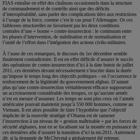
FIAS entraîne en effet des chaînons occasionnels dans la structure
de commandement et de contrôle ainsi que des déficits
d’interopérabilité, sans parler des complications liées aux restrictions
à l’usage de la force, comme c’est le cas pour l’Allemagne. Or ces
faiblesses structurelles ne favorisent pas les deux conditions
centrales d’une « bonne » contre-insurrection : le continuum entre
les phases d’intervention, de stabilisation et de normalisation et
l’unité de l’effort dans l’intégration des actions civilo-militaires.
À l’aune de ces remarques, le discours du 1er décembre semble
finalement contradictoire. Il est en effet difficile d’assurer le succès
des opérations de contre-insurrection d’ici à la date butoir de juillet
2011, ces dernières devant nécessairement s’inscrire dans la durée
qu’impose le temps long des objectifs politiques – en l’occurrence le
renforcement de la légitimité du gouvernement afghan. D’autant
plus qu’une contre-insurrection véritablement efficace supposerait
un accroissement considérable des troupes, ce qu’aucune armée
n’est en mesure d’assumer. Les temps ne sont plus ceux où l’armée
américaine pouvait maintenir jusqu’à 550 000 hommes, comme au
Vietnam. Il est alors possible de faire l’hypothèse que l’objectif
implicite de la nouvelle stratégie d’Obama est de ramener
l’insurrection à un niveau de « gestion maîtrisable » par les forces de
sécurité afghanes, tout en se focalisant sur la montée en puissance de
ces dernières afin d’assurer la transition d’ici la mi-2011. Autrement
dit, si la demande de McChrystal a globalement été retenue,