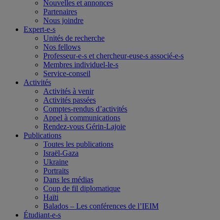
Nouvelles et annonces
Partenaires
Nous joindre
Expert-e-s
Unités de recherche
Nos fellows
Professeur-e-s et chercheur-euse-s associé-e-s
Membres individuel-le-s
Service-conseil
Activités
Activités à venir
Activités passées
Comptes-rendus d’activités
Appel à communications
Rendez-vous Gérin-Lajoie
Publications
Toutes les publications
Israël-Gaza
Ukraine
Portraits
Dans les médias
Coup de fil diplomatique
Haïti
Balados – Les conférences de l’IEIM
Étudiant-e-s