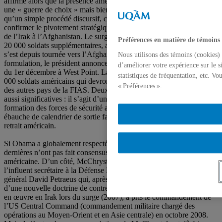
affirme alors que la présence américaine en Afghanistan n’est pas
une « guerre de choix » mais bien une « guerre de nécessité ». Plus
qu’un simple procédé discursif, cette légitimation vient surtout
confirmer le pivotement stratégique et médiatique intervenu en 2008
de l’Irak à l’Afghanistan. Le surge de 2007 en Irak, avec l’envoi de
Préférences en matière de témoins
20 000 soldats supplémentaires, a montré ses effets, et l’attention
s’est depuis tournée vers l’Afghanistan. Enfin, dernier temps de cette
Nous utilisons des témoins (cookies) 
formulation, le président annonce trois décisions lors de son discours
d’améliorer votre expérience sur le s
du 1er décembre à West Point. La première, concerne l’envoi de 30
statistiques de fréquentation, etc. V
000 soldats américains qui devront être complétés de 10 000 sol-dats
« Préférences ».
des autres pays de la FIAS. Deux autres annonces semblent tout
aussi significatives : il s’agit d’une part de l’accélération de la
formation des forces de sécurité afghanes et, d’autre part, d’une
ébauche de calendrier de sortie faisant de juillet 2011 le début du
retrait américain.
Si Obama a globalement respecté les demandes de McChrystall, ces
dernières n’ont pas fait consensus au sein de l’administration
américaine. D’un côté, McChrystal a pu s’appuyer sur le soutien de
l’influent secrétaire à la Défense Robert Gates et du charis-matique
général David Petraeus qui, après avoir coordonné la rédaction
d’une nouvelle doctrine de contre-insurrection (2006) puis sa mise
en œuvre en Irak lors du surge (2007), a pris le commandement de
l’US Central Command (commandement militaire chargé des
opérations au Moyen-Orient et en Asie centrale) en octobre 2008.