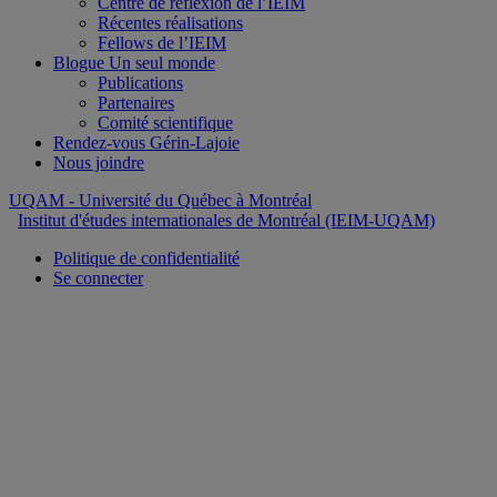
Centre de réflexion de l’IEIM
Récentes réalisations
Fellows de l’IEIM
Blogue Un seul monde
Publications
Partenaires
Comité scientifique
Rendez-vous Gérin-Lajoie
Nous joindre
UQAM
- Université du Québec à Montréal
Institut d'études internationales de Montréal (IEIM-UQAM)
Politique de confidentialité
Se connecter