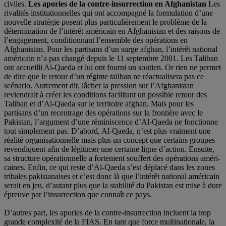
civiles.
Les apories de la contre-insurrection en Afghanistan
Les
rivalités institutionnelles qui ont accompagné la formulation d’une
nouvelle stratégie posent plus particulièrement le problème de la
détermination de l’intérêt américain en Afghanistan et des raisons de
l’engagement, conditionnant l’ensemble des opérations en
Afghanistan. Pour les partisans d’un surge afghan, l’intérêt national
américain n’a pas changé depuis le 11 septembre 2001. Les Taliban
ont accueilli Al-Qaeda et lui ont fourni un soutien. Or rien ne permet
de dire que le retour d’un régime taliban ne réactualisera pas ce
scénario. Autrement dit, lâcher la pression sur l’Afghanistan
reviendrait à créer les conditions facilitant un possible retour des
Taliban et d’Al-Qaeda sur le territoire afghan. Mais pour les
partisans d’un recentrage des opérations sur la frontière avec le
Pakistan, l’argument d’une réminiscence d’Al-Qaeda ne fonctionne
tout simplement pas. D’abord, Al-Qaeda, n’est plus vraiment une
réalité organisationnelle mais plus un concept que certains groupes
revendiquent afin de légitimer une certaine ligne d’action. Ensuite,
sa structure opérationnelle a fortement souffert des opérations améri-
caines. Enfin, ce qui reste d’Al-Qaeda s’est déplacé dans les zones
tribales pakistanaises et c’est donc là que l’intérêt national américain
serait en jeu, d’autant plus que la stabilité du Pakistan est mise à dure
épreuve par l’insurrection que connaît ce pays.
D’autres part, les apories de la contre-insurrection incluent la trop
grande complexité de la FIAS. En tant que force multinationale, la