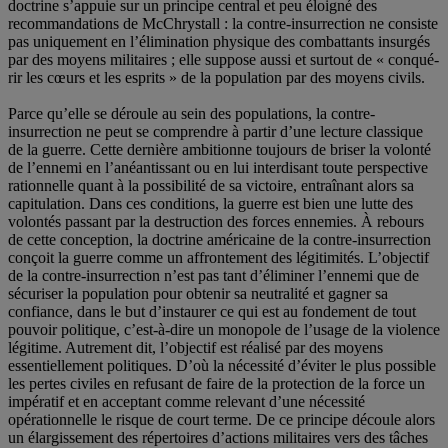
doctrine s’appuie sur un principe central et peu éloigné des
recommandations de McChrystall : la contre-insurrection ne consiste
pas uniquement en l’élimination physique des combattants insurgés
par des moyens militaires ; elle suppose aussi et surtout de « conqué-
rir les cœurs et les esprits » de la population par des moyens civils.
Parce qu’elle se déroule au sein des populations, la contre-
insurrection ne peut se comprendre à partir d’une lecture classique
de la guerre. Cette dernière ambitionne toujours de briser la volonté
de l’ennemi en l’anéantissant ou en lui interdisant toute perspective
rationnelle quant à la possibilité de sa victoire, entraînant alors sa
capitulation. Dans ces conditions, la guerre est bien une lutte des
volontés passant par la destruction des forces ennemies. À rebours
de cette conception, la doctrine américaine de la contre-insurrection
conçoit la guerre comme un affrontement des légitimités. L’objectif
de la contre-insurrection n’est pas tant d’éliminer l’ennemi que de
sécuriser la population pour obtenir sa neutralité et gagner sa
confiance, dans le but d’instaurer ce qui est au fondement de tout
pouvoir politique, c’est-à-dire un monopole de l’usage de la violence
légitime. Autrement dit, l’objectif est réalisé par des moyens
essentiellement politiques. D’où la nécessité d’éviter le plus possible
les pertes civiles en refusant de faire de la protection de la force un
impératif et en acceptant comme relevant d’une nécessité
opérationnelle le risque de court terme. De ce principe découle alors
un élargissement des répertoires d’actions militaires vers des tâches