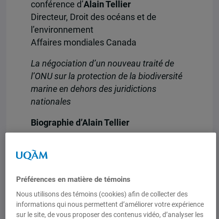
conférence d’
Alain Tellier
Directeur, Droit des océans et de
l’environnement
Affaires mondiales Canada
La négociation d’un nouveau traité de
l’ONU sur la protection de la biodiversité
marine en dehors des juridictions
nationales
Biographie d’Alain Tellier
Alain Tellier est le directeur exécutif de
la division « Droit de la mer et droit de
l’environnement », d’Affaires mondiales
Préférences en matière de témoins
Canada.
Nous utilisons des témoins (cookies) afin de collecter des
Il est détenteur d’un baccalauréat en
informations qui nous permettent d’améliorer votre expérience
droit, d’un diplôme de deuxième cycle en
sur le site, de vous proposer des contenus vidéo, d’analyser les