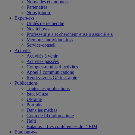
Nouvelles et annonces
Partenaires
Nous joindre
Expert-e-s
Unités de recherche
Nos fellows
Professeur-e-s et chercheur-euse-s associé-e-s
Membres individuel-le-s
Service-conseil
Activités
Activités à venir
Activités passées
Comptes-rendus d’activités
Appel à communications
Rendez-vous Gérin-Lajoie
Publications
Toutes les publications
Israël-Gaza
Ukraine
Portraits
Dans les médias
Coup de fil diplomatique
Haïti
Balados – Les conférences de l’IEIM
Étudiant-e-s