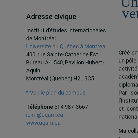
Un
ve
Adresse civique
Institut d’études internationales
de Montréal
Université du Québec à Montréal
Créé en
400, rue Sainte-Catherine Est
un pôle
Bureau A-1540, Pavillon Hubert-
activit
Aquin
académ
Montréal (Québec) H2L 3C5
diploma
Par son
* Voir le plan du campus
l’Instit
Téléphone
514 987-3667
et cont
ieim@uqam.ca
national
www.uqam.ca
Ma colla