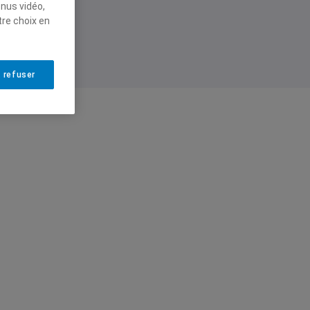
enus vidéo,
tre choix en
 refuser