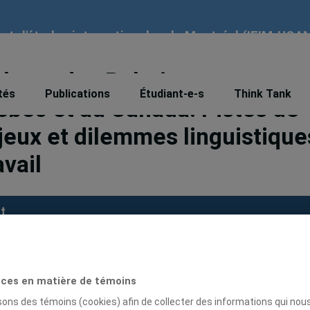
tut d'études internationales de Montréal (IEIM-UQA
phone des Relations
tés
Publications
Étudiant-e-s
Think Tank
ébec et au Canada. Pistes de
njeux et dilemmes linguistique
avail
t
bulka, P. (2013). «La discipline francophone des Relatio
ada. Pistes de réflexions sur les enjeux et dilemm
ces en matière de témoins
 Politique et Sociétés, vol. 31, n° 3, p. 9-37.
isons des témoins (cookies) afin de collecter des informations qui nou