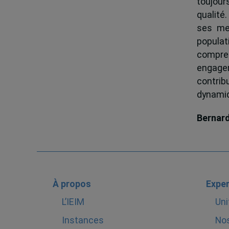
toujour
qualité.
ses me
popula
compren
engagem
contrib
dynamiqu
Bernar
À propos
Exper
L’IEIM
Uni
Instances
Nos