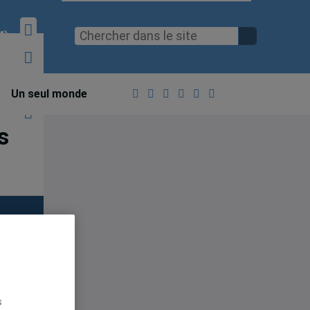
M)
Un seul monde
s
ns
es
s