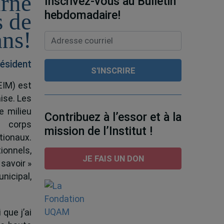
urné
Inscrivez-vous au Bulletin
hebdomadaire!
s de
ans!
ésident
EIM) est
ise. Les
e milieu
Contribuez à l’essor et à la
e corps
mission de l’Institut !
tionaux.
ionnels,
JE FAIS UN DON
 savoir »
nicipal,
 que j’ai