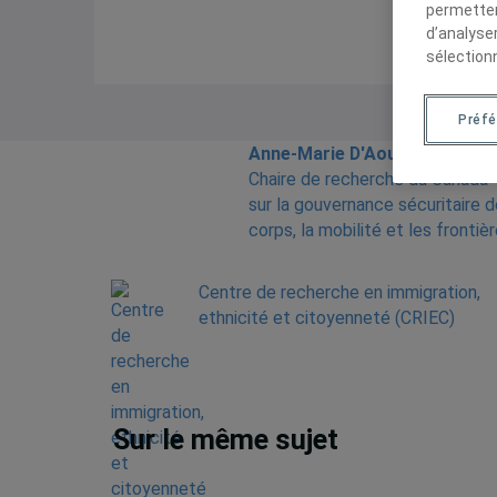
permetten
d’analyse
sélection
Préf
Anne-Marie D'Aoust
, Titulaire,
Chaire de recherche du Canada
sur la gouvernance sécuritaire 
corps, la mobilité et les frontiè
Centre de recherche en immigration,
ethnicité et citoyenneté (CRIEC)
Sur le même sujet