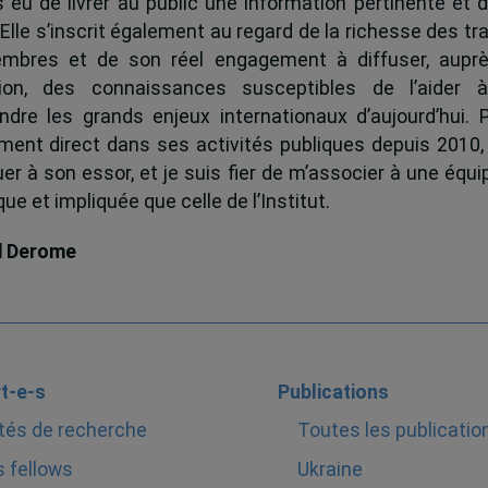
s eu de livrer au public une information pertinente et 
 Elle s’inscrit également au regard de la richesse des t
mbres et de son réel engagement à diffuser, auprè
tion, des connaissances susceptibles de l’aider 
dre les grands enjeux internationaux d’aujourd’hui.
ent direct dans ses activités publiques depuis 2010, 
uer à son essor, et je suis fier de m’associer à une équi
e et impliquée que celle de l’Institut.
d Derome
t-e-s
Publications
tés de recherche
Toutes les publicatio
 fellows
Ukraine