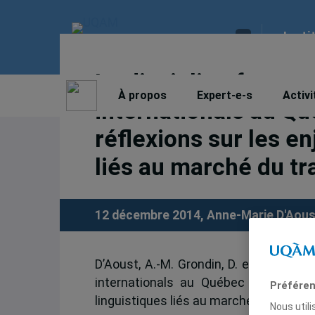
Insti
La discipline franco
À propos
Expert-e-s
Activi
internationals au Qu
réflexions sur les e
liés au marché du tr
12 décembre 2014,
Anne-Marie D'Aous
D’Aoust, A.-M. Grondin, D. et Racine-Si
internationals au Québec et au Can
Préféren
linguistiques liés au marché du travail »,
Nous util