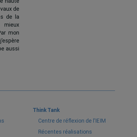
de haute
ravaux de
s de la
à mieux
 Par mon
j’espère
pe aussi
Think Tank
ns
Centre de réflexion de l’IEIM
Récentes réalisations