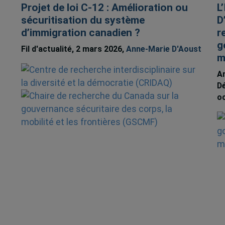
Projet de loi C-12 : Amélioration ou
L
sécuritisation du système
D
d’immigration canadien ?
r
g
Fil d'actualité, 2 mars 2026,
Anne-Marie D'Aoust
m
An
Dé
o