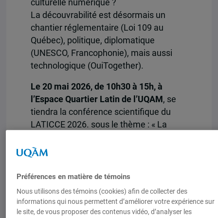
culturelle numérique ?
La découvrabilité est désormais un
chantier réglementaire (Loi 109 au
Québec), politique, diplomatique
(UNESCO, Francophonie), mais aussi
technologique (OuiTogether).
Le 20 mai 2026, de 10h30 à 15h, à
l’Espace Quartier Latin de l’UQAM
, se
tiendra la conférence scientifique du
LATICCE 2026. sous le thème : « La
découvrabilité en chantier : place aux
solutions innovantes de souveraineté »
Cette rencontre réunira chercheurs,
Préférences en matière de témoins
artistes, institutions culturelles,
Nous utilisons des témoins (cookies) afin de collecter des
décideurs publics et acteurs du
informations qui nous permettent d’améliorer votre expérience sur
numérique autour de trois axes
le site, de vous proposer des contenus vidéo, d’analyser les