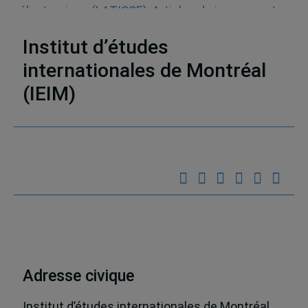
électronique (LATICCE)
,
Articles de journaux et
médias en ligne
,
Découvrabilité
Institut d’études
internationales de Montréal
(IEIM)
Partenaires
Adresse civique
Institut d’études internationales de Montréal