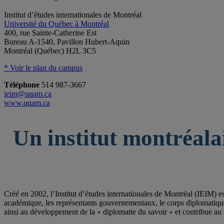
Institut d’études internationales de Montréal
Université du Québec à Montréal
400, rue Sainte-Catherine Est
Bureau A-1540, Pavillon Hubert-Aquin
Montréal (Québec) H2L 3C5
* Voir le plan du campus
Téléphone
514 987-3667
ieim@uqam.ca
www.uqam.ca
Un institut montréala
Créé en 2002, l’Institut d’études internationales de Montréal (IEIM) e
académique, les représentants gouvernementaux, le corps diplomatique qu
ainsi au développement de la « diplomatie du savoir » et contribue au 