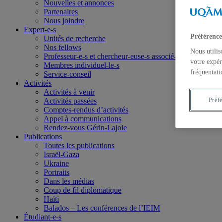
Nouvelles et annonces
Partenaires
Nous joindre
Expert-e-s
Préférence
Unités de recherche
Nos fellows
Nous utilis
Professeur-e-s et chercheur-euse-s associé-e-s
votre expér
Membres individuel-le-s
fréquentati
Service-conseil
Activités
Activités à venir
Activités passées
Préf
Comptes-rendus d’activités
Appel à communications
Rendez-vous Gérin-Lajoie
Publications
Toutes les publications
Israël-Gaza
Ukraine
Portraits
Dans les médias
Coup de fil diplomatique
Haïti
Balados – Les conférences de l’IEIM
Étudiant-e-s