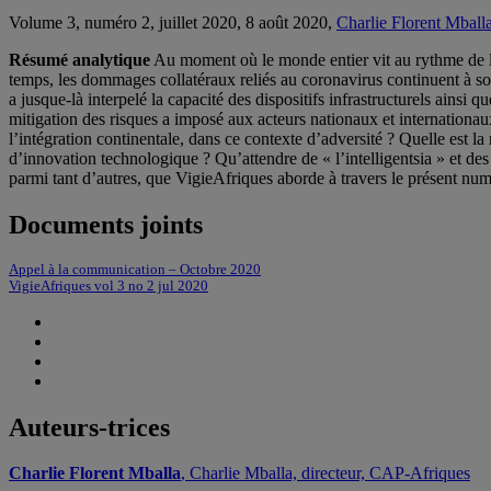
Volume 3, numéro 2, juillet 2020, 8 août 2020,
Charlie Florent Mball
Résumé analytique
Au moment où le monde entier vit au rythme de l’
temps, les dommages collatéraux reliés au coronavirus continuent à soum
a jusque-là interpelé la capacité des dispositifs infrastructurels ainsi q
mitigation des risques a imposé aux acteurs nationaux et internationau
l’intégration continentale, dans ce contexte d’adversité ? Quelle est l
d’innovation technologique ? Qu’attendre de « l’intelligentsia » et des
parmi tant d’autres, que VigieAfriques aborde à travers le présent nu
Documents joints
Appel à la communication – Octobre 2020
VigieAfriques vol 3 no 2 jul 2020
Auteurs-trices
Charlie Florent Mballa
, Charlie Mballa, directeur, CAP-Afriques