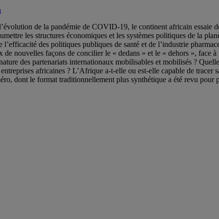
a
évolution de la pandémie de COVID-19, le continent africain essaie de 
ettre les structures économiques et les systèmes politiques de la planèt
ue l’efficacité des politiques publiques de santé et de l’industrie pharmac
x de nouvelles façons de concilier le « dedans » et le « dehors », face à
a nature des partenariats internationaux mobilisables et mobilisés ? Que
 entreprises africaines ? L’Afrique a-t-elle ou est-elle capable de tracer
méro, dont le format traditionnellement plus synthétique a été revu pou